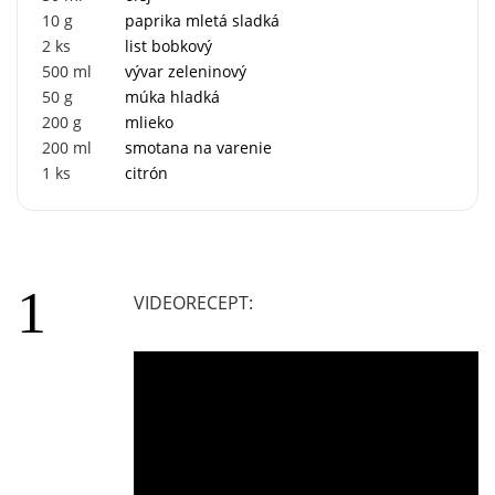
10
g
paprika mletá sladká
2
ks
list bobkový
500
ml
vývar zeleninový
50
g
múka hladká
200
g
mlieko
200
ml
smotana na varenie
1
ks
citrón
VIDEORECEPT: