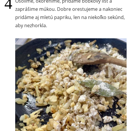
Osolíme, okoreníme, pridáme bobkový list a
zaprášime múkou. Dobre orestujeme a nakoniec
pridáme aj mletú papriku, len na niekoľko sekúnd,
aby nezhorkla.