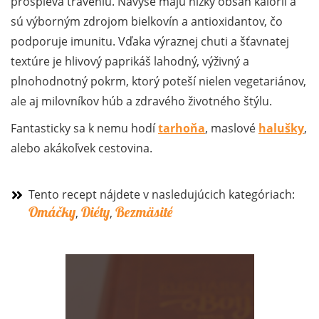
prospieva tráveniu. Navyše majú nízky obsah kalórií a
sú výborným zdrojom bielkovín a antioxidantov, čo
podporuje imunitu. Vďaka výraznej chuti a šťavnatej
textúre je hlivový paprikáš lahodný, výživný a
plnohodnotný pokrm, ktorý poteší nielen vegetariánov,
ale aj milovníkov húb a zdravého životného štýlu.
Fantasticky sa k nemu hodí
tarhoňa
, maslové
halušky
,
alebo akákoľvek cestovina.
Tento recept nájdete v nasledujúcich kategóriach:
Omáčky
Diéty
Bezmäsité
,
,