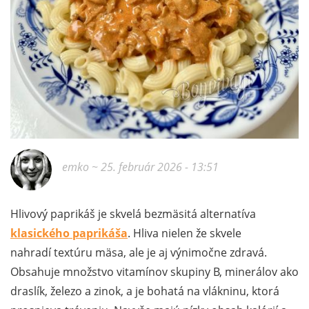
emko
~ 25. február 2026 - 13:51
Hlivový paprikáš je skvelá bezmäsitá alternatíva
klasického paprikáša
. Hliva nielen že skvele
nahradí textúru mäsa, ale je aj výnimočne zdravá.
Obsahuje množstvo vitamínov skupiny B, minerálov ako
draslík, železo a zinok, a je bohatá na vlákninu, ktorá