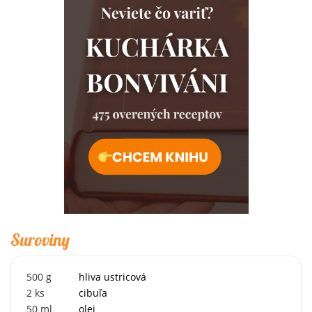
Suroviny
500
g
hliva ustricová
2
ks
cibuľa
50
ml
olej