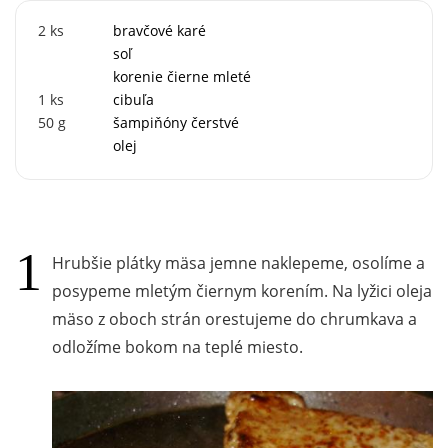
2
ks
bravčové karé
soľ
korenie čierne mleté
1
ks
cibuľa
50
g
šampiňóny čerstvé
olej
Hrubšie plátky mäsa jemne naklepeme, osolíme a
posypeme mletým čiernym korením. Na lyžici oleja
mäso z oboch strán orestujeme do chrumkava a
odložíme bokom na teplé miesto.