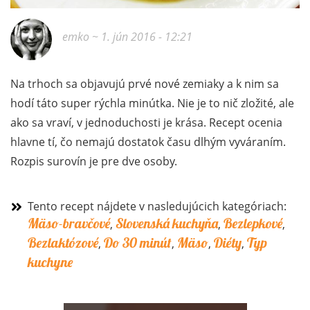
emko
~ 1. jún 2016 - 12:21
Na trhoch sa objavujú prvé nové zemiaky a k nim sa
hodí táto super rýchla minútka. Nie je to nič zložité, ale
ako sa vraví, v jednoduchosti je krása. Recept ocenia
hlavne tí, čo nemajú dostatok času dlhým vyváraním.
Rozpis surovín je pre dve osoby.
Tento recept nájdete v nasledujúcich kategóriach:
Mäso-bravčové
Slovenská kuchyňa
Bezlepkové
,
,
,
Bezlaktózové
Do 30 minút
Mäso
Diéty
Typ
,
,
,
,
kuchyne