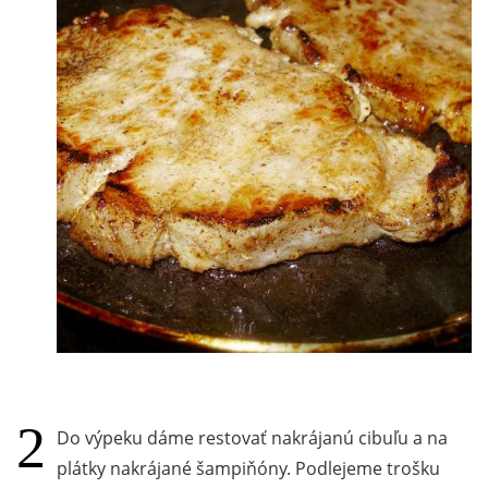
Do výpeku dáme restovať nakrájanú cibuľu a na
plátky nakrájané šampiňóny. Podlejeme trošku