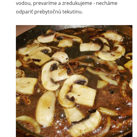
vodou, prevaríme a zredukujeme - necháme
odpariť prebytočnú tekutinu.