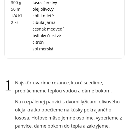
300
g
losos čerstvý
50
ml
olej olivový
1/4
KL
chilli mleté
2
ks
cibuľa jarná
cesnak medvedí
bylinky čerstvé
citrón
soľ morská
Najskôr uvaríme rezance, ktoré scedíme,
prepláchneme teplou vodou a dáme bokom.
Na rozpálenej panvici s dvomi lyžicami olivového
oleja krátko opečieme na kúsky pokrájaného
lososa. Hotové mäso jemne osolíme, vyberieme z
panvice, dáme bokom do tepla a zakryjeme.