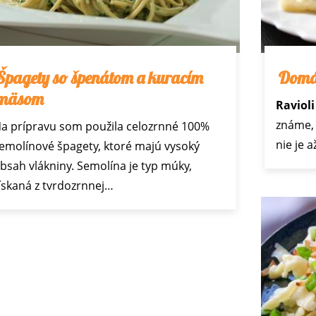
Špagety so špenátom a kuracím
Domác
mäsom
Ravioli
známe, 
a prípravu som použila celozrnné 100%
nie je 
emolínové špagety, ktoré majú vysoký
bsah vlákniny. Semolína je typ múky,
ískaná z tvrdozrnnej…