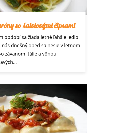
óny so šalviovými čipsami
m období sa žiada letné ľahšie jedlo.
j nás dnešný obed sa nesie v letnom
o závanom Itálie a vôňou
kavých…