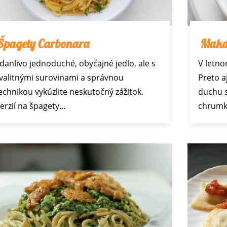
Špagety Carbonara
Makar
danlivo jednoduché, obyčajné jedlo, ale s
V letno
valitnými surovinami a správnou
Preto a
echnikou vykúzlite neskutočný zážitok.
duchu s
erzií na špagety…
chrum