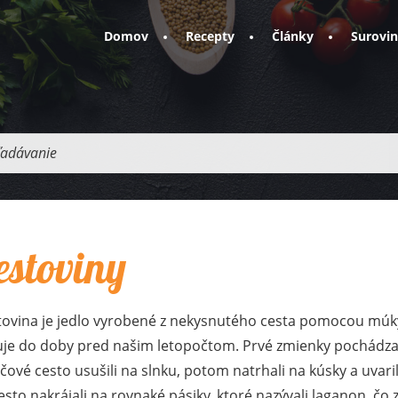
Domov
Recepty
Články
Surovi
adávanie
estoviny
tovina je jedlo vyrobené z nekysnutého cesta pomocou múky,
uje do doby pred našim letopočtom. Prvé zmienky pochádza
čové cesto usušili na slnku, potom natrhali na kúsky a uvari
esto nakrájali na rovnaké pásiky, ktoré nazývali laganon, č