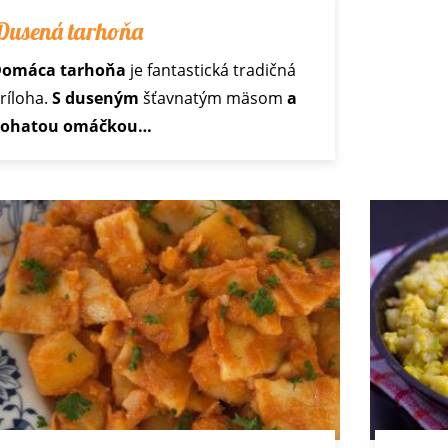
Dusená tarhoňa
omáca tarhoňa
je fantastická tradičná
ríloha.
S duseným
šťavnatým mäsom
a
bohatou omáčkou…