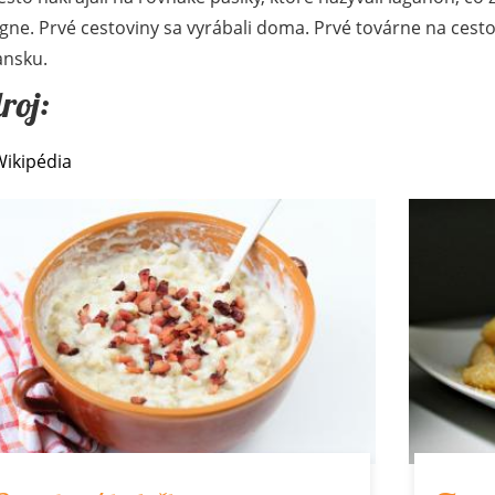
gne. Prvé cestoviny sa vyrábali doma. Prvé továrne na cestovi
ansku.
roj:
Wikipédia