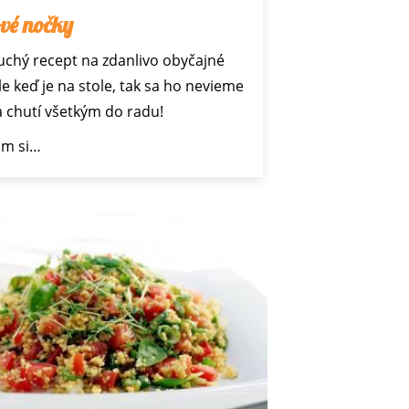
vé nočky
chý recept na zdanlivo obyčajné
Ale keď je na stole, tak sa ho nevieme
a chutí všetkým do radu!
m si…