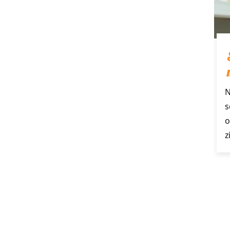
N
s
o
z