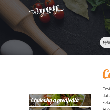
Vyhľ
C
Ces
dat
Chuťovky a predjedlá
kolá
že c