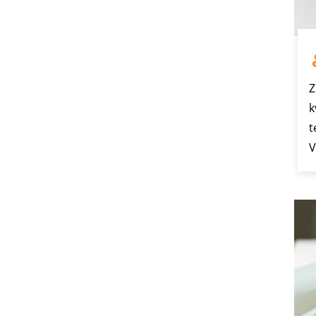
Z
k
t
V