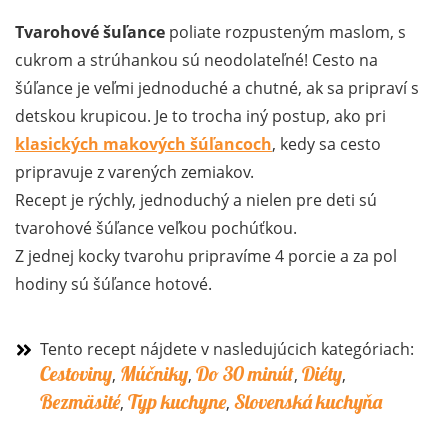
Tvarohové šuľance
poliate rozpusteným maslom, s
cukrom a strúhankou sú neodolateľné! Cesto na
šúľance je veľmi jednoduché a chutné, ak sa pripraví s
detskou krupicou. Je to trocha iný postup, ako pri
klasických makových šúľancoch
, kedy sa cesto
pripravuje z varených zemiakov.
Recept je rýchly, jednoduchý a nielen pre deti sú
tvarohové šúľance veľkou pochúťkou.
Z jednej kocky tvarohu pripravíme 4 porcie a za pol
hodiny sú šúľance hotové.
Tento recept nájdete v nasledujúcich kategóriach:
Cestoviny
Múčniky
Do 30 minút
Diéty
,
,
,
,
Bezmäsité
Typ kuchyne
Slovenská kuchyňa
,
,