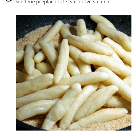
scedené prepláchnuté tvarohové šúľance.