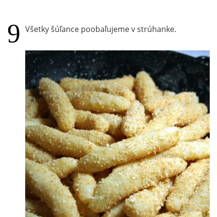
Všetky šúľance poobaľujeme v strúhanke.