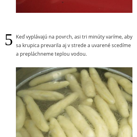
Keď vyplávajú na povrch, asi tri minúty varíme, aby
sa krupica prevarila aj v strede a uvarené scedíme
a prepláchneme teplou vodou.