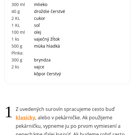
300
ml
mlieko
40
g
droždie čerstvé
2
KL
cukor
1
KL
soľ
100
ml
olej
1
ks
vaječný žĺtok
500
g
múka hladká
Plnka:
300
g
bryndza
2
ks
vajce
kôpor čerstvý
Z uvedených surovín spracujeme cesto buď
klasicky
, alebo v pekárničke. Ak použijeme
pekárničku, vypneme ju po prvom vymiesení a
nenecháme ďalej kysnúť. Ak budeme robiť cesto