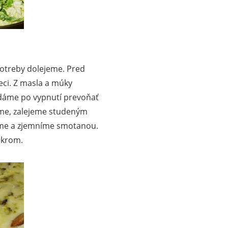
potreby dolejeme. Pred
ci. Z masla a múky
 dáme po vypnutí prevoňať
ame, zalejeme studeným
íme a zjemníme smotanou.
ukrom.