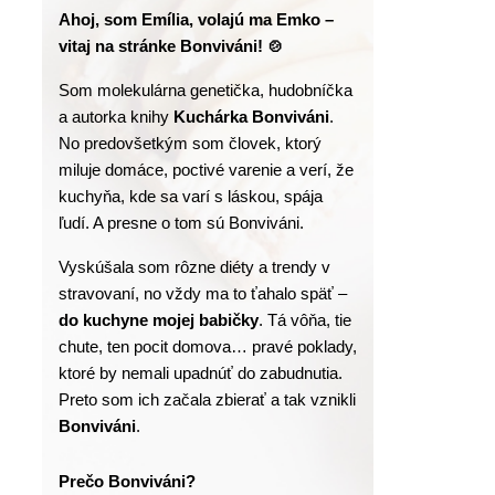
Ahoj, som Emília, volajú ma Emko – 
vitaj na stránke Bonviváni! 🍲
Som molekulárna genetička, hudobníčka 
a autorka knihy
 Kuchárka Bonviváni
. 
No predovšetkým som človek, ktorý 
miluje domáce, poctivé varenie a verí, že 
kuchyňa, kde sa varí s láskou, spája 
ľudí. A presne o tom sú Bonviváni.
Vyskúšala som rôzne diéty a trendy v 
stravovaní, no vždy ma to ťahalo späť – 
do kuchyne mojej babičky
. Tá vôňa, tie 
chute, ten pocit domova… pravé poklady, 
ktoré by nemali upadnúť do zabudnutia. 
Preto som ich začala zbierať a tak vznikli 
Bonviváni
.
Prečo Bonviváni?