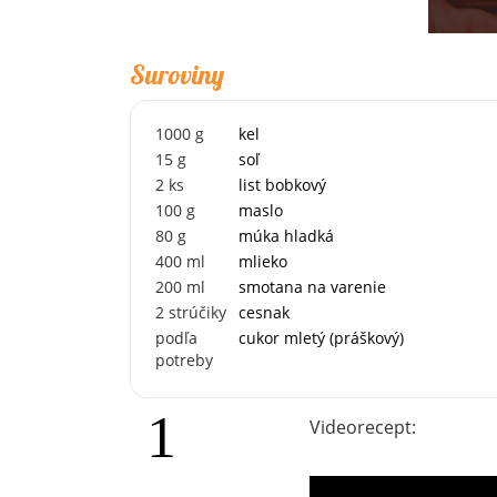
Suroviny
1000
g
kel
15
g
soľ
2
ks
list bobkový
100
g
maslo
80
g
múka hladká
400
ml
mlieko
200
ml
smotana na varenie
2
strúčiky
cesnak
podľa
cukor mletý (práškový)
potreby
Videorecept: