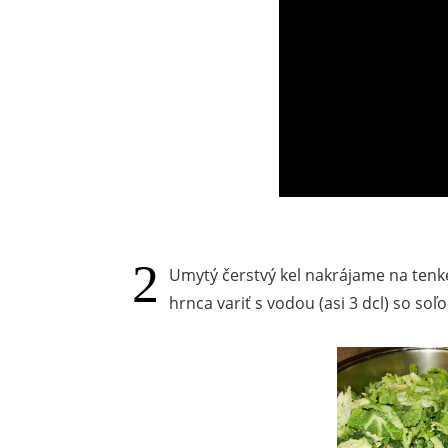
Umytý čerstvý kel nakrájame na ten
hrnca variť s vodou (asi 3 dcl) so so