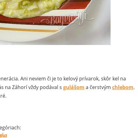
nerácia. Ani neviem či je to kelový prívarok, skôr kel na
ás na Záhorí vždy podával s
gulášom
a čerstvým
chlebom
.
ré.
egóriach:
yňa