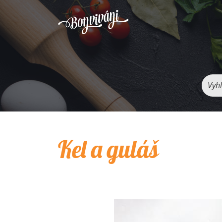
Vyhľ
Kel a guláš