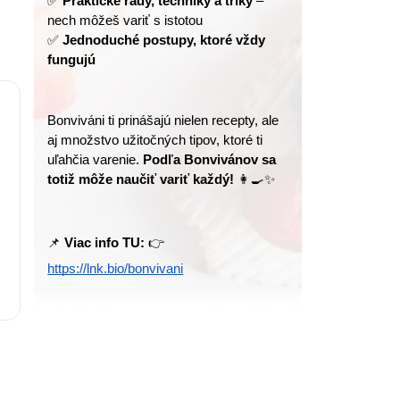
✅ 
Praktické rady, techniky a triky
 – 
nech môžeš variť s istotou
✅ 
Jednoduché postupy, ktoré vždy 
fungujú
Bonviváni ti prinášajú nielen recepty, ale 
aj množstvo užitočných tipov, ktoré ti 
uľahčia varenie. 
Podľa Bonvivánov sa 
totiž môže naučiť variť každý!
 👩‍🍳✨
📌 
Viac info TU:
 👉 
https://lnk.bio/bonvivani