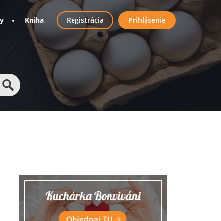
User
ny
Kniha
Registrácia
Prihlásenie
account
menu