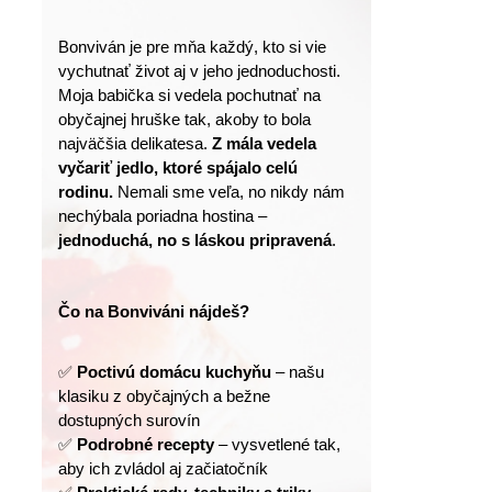
Bonviván je pre mňa každý, kto si vie 
vychutnať život aj v jeho jednoduchosti.
Moja babička si vedela pochutnať na 
obyčajnej hruške tak, akoby to bola 
najväčšia delikatesa. 
Z mála vedela 
vyčariť jedlo, ktoré spájalo celú 
rodinu.
 Nemali sme veľa, no nikdy nám 
nechýbala poriadna hostina – 
jednoduchá, no s láskou pripravená
.
Čo na Bonviváni nájdeš?
✅ 
Poctivú domácu kuchyňu
 – našu 
klasiku z obyčajných a bežne 
dostupných surovín
✅ 
Podrobné recepty
 – vysvetlené tak, 
aby ich zvládol aj začiatočník