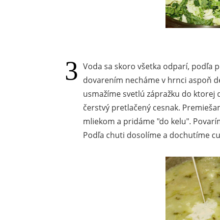
Voda sa skoro všetka odparí, podľa 
dovarením necháme v hrnci aspoň de
usmažíme svetlú zápražku do ktorej
čerstvý pretlačený cesnak. Premieš
mliekom a pridáme "do kelu". Povar
Podľa chuti dosolíme a dochutíme c