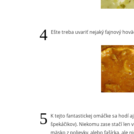
Ešte treba uvariť nejaký fajnový hoväd
K tejto fantastickej omáčke sa hodí aj 
špekáčikov). Niekomu zase stačí len 
mäsko z polievky, alebo fašírka, ale 