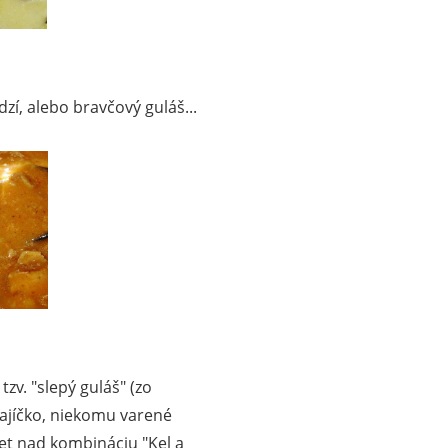
zí, alebo bravčový guláš...
tzv. "slepý guláš" (zo
vajíčko, niekomu varené
niet nad kombináciu "Kel a