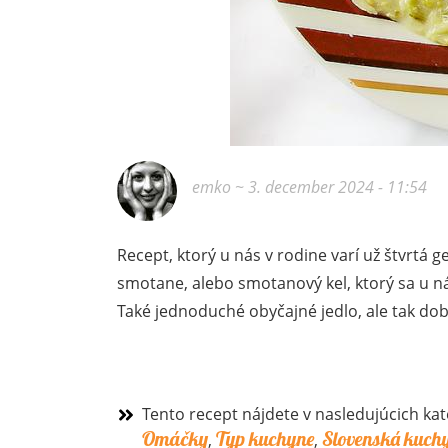
emko
~ 3. december 2024 - 11:54
Recept, ktorý u nás v rodine varí už štvrtá ge
smotane, alebo smotanový kel, ktorý sa u n
Také jednoduché obyčajné jedlo, ale tak dob
Tento recept nájdete v nasledujúcich kat
Omáčky
Typ kuchyne
Slovenská kuch
,
,