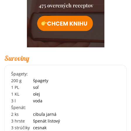
Suroviny
Špagety:
200
g
špagety
1
PL
soľ
1
KL
olej
3
l
voda
Špenát:
2
ks
cibuľa jarná
3
hrste
špenát listový
3
strúčiky
cesnak