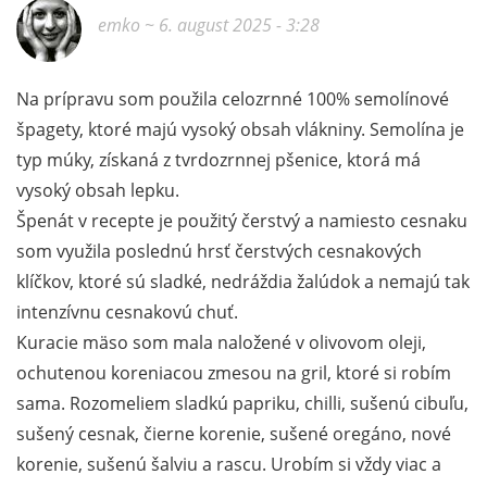
emko
~ 6. august 2025 - 3:28
Na prípravu som použila celozrnné 100% semolínové
špagety, ktoré majú vysoký obsah vlákniny. Semolína je
typ múky, získaná z tvrdozrnnej pšenice, ktorá má
vysoký obsah lepku.
Špenát v recepte je použitý čerstvý a namiesto cesnaku
som využila poslednú hrsť čerstvých cesnakových
klíčkov, ktoré sú sladké, nedráždia žalúdok a nemajú tak
intenzívnu cesnakovú chuť.
Kuracie mäso som mala naložené v olivovom oleji,
ochutenou koreniacou zmesou na gril, ktoré si robím
sama. Rozomeliem sladkú papriku, chilli, sušenú cibuľu,
sušený cesnak, čierne korenie, sušené oregáno, nové
korenie, sušenú šalviu a rascu. Urobím si vždy viac a