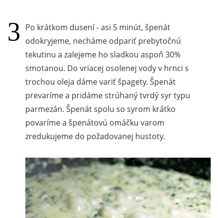
Po krátkom dusení - asi 5 minút, špenát
odokryjeme, necháme odpariť prebytočnú
tekutinu a zalejeme ho sladkou aspoň 30%
smotanou. Do vriacej osolenej vody v hrnci s
trochou oleja dáme variť špagety. Špenát
prevaríme a pridáme strúhaný tvrdý syr typu
parmezán. Špenát spolu so syrom krátko
povaríme a špenátovú omáčku varom
zredukujeme do požadovanej hustoty.