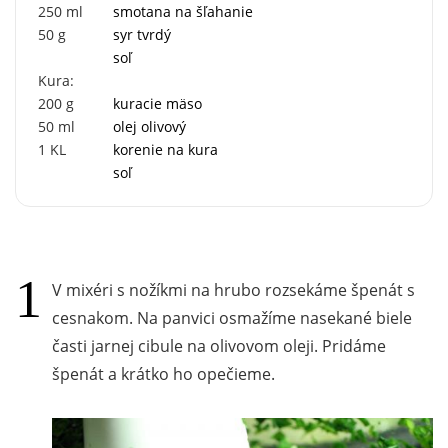
250
ml
smotana na šľahanie
50
g
syr tvrdý
soľ
Kura:
200
g
kuracie mäso
50
ml
olej olivový
1
KL
korenie na kura
soľ
V mixéri s nožíkmi na hrubo rozsekáme špenát s
cesnakom. Na panvici osmažíme nasekané biele
časti jarnej cibule na olivovom oleji. Pridáme
špenát a krátko ho opečieme.