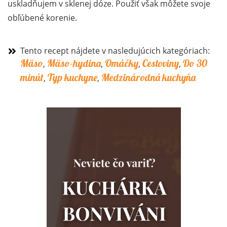
uskladňujem v sklenej dóze. Použiť však môžete svoje
obľúbené korenie.
Tento recept nájdete v nasledujúcich kategóriach:
Mäso
Mäso-hydina
Omáčky
Cestoviny
Do 30
,
,
,
,
minút
Typ kuchyne
Medzinárodná kuchyňa
,
,