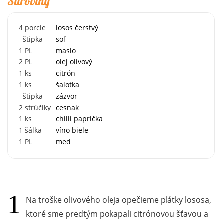
Suroviny
4
porcie
losos čerstvý
štipka
soľ
1
PL
maslo
2
PL
olej olivový
1
ks
citrón
1
ks
šalotka
štipka
zázvor
2
strúčiky
cesnak
1
ks
chilli paprička
1
šálka
víno biele
1
PL
med
Na troške olivového oleja opečieme plátky lososa,
ktoré sme predtým pokapali citrónovou šťavou a