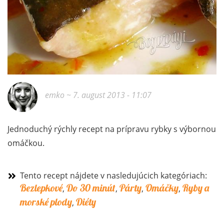
emko
~ 7. august 2013 - 11:07
Jednoduchý rýchly recept na prípravu rybky s výbornou
omáčkou.
Tento recept nájdete v nasledujúcich kategóriach:
Bezlepkové
Do 30 minút
Párty
Omáčky
Ryby a
,
,
,
,
morské plody
Diéty
,