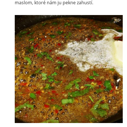
maslom, ktoré nám ju pekne zahustí.