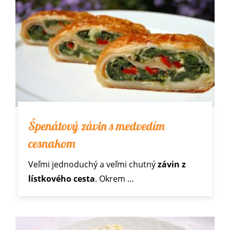
Špenátový závin s medvedím
cesnakom
Veľmi jednoduchý a veľmi chutný
závin z
lístkového cesta
. Okrem
…