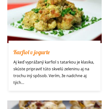
Karfiol v jogurte
Aj keď vyprážaný karfiol s tatarkou je klasika,
skúste pripraviť túto skvelú zeleninu aj na
trochu iný spôsob. Verím, že nadchne aj
tých…