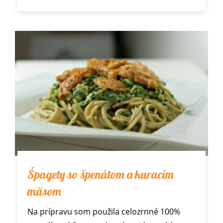
Špagety so špenátom a kuracím
mäsom
Na prípravu som použila celozrnné 100%