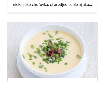
nielen ako chuťovka, či predjedlo, ale aj ako…
Syrová polievka
Rýchla syrová polievka so slaninkou a jarnou