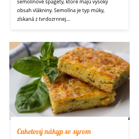
semolínové špagety, ktoré majú vysoký
obsah vlákniny. Semolína je typ múky,
získaná z tvrdozrnnej…
Cuketový nákyp so syrom