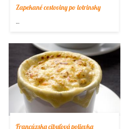
Zapekané cestoviny po lotrinsky
…
Francúzska cibuľová polievka