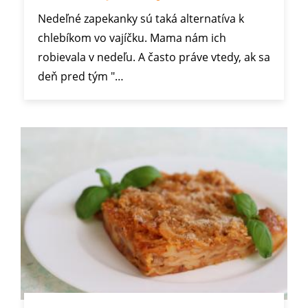
Nedeľné zapekanky sú taká alternatíva k
chlebíkom vo vajíčku. Mama nám ich
robievala v nedeľu. A často práve vtedy, ak sa
deň pred tým "…