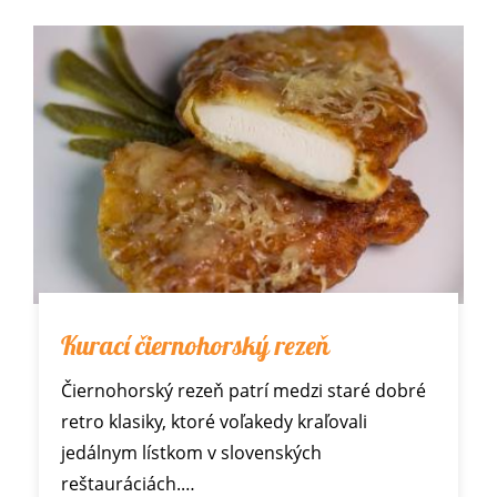
Kurací čiernohorský rezeň
Čiernohorský rezeň patrí medzi staré dobré
retro klasiky, ktoré voľakedy kraľovali
jedálnym lístkom v slovenských
reštauráciách.…