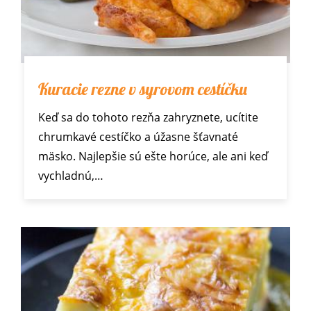
Kuracie rezne v syrovom cestíčku
Keď sa do tohoto rezňa zahryznete, ucítite
chrumkavé cestíčko a úžasne šťavnaté
mäsko. Najlepšie sú ešte horúce, ale ani keď
vychladnú,…