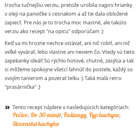
trocha tučnejšiu verziu, pretože urobila najprv hrianky
v oleji na panvičke s cesnakom a až tie dala obložené
zapiecť. Pre nás je to trocha moc mastné, ale takúto
verziu ako recept "na opicu" odporúčam :)
Keď sa mi hrozne nechce vstávať, ani nič robiť, ani nič
veľké vyvárať, lebo vlastne ani neviem čo. Vtedy sú tieto
zapekanky ideál! Sú rýchlo hotové, chutné, zasýtia a tak
si môžeme spokojne všetci ľahnúť do postele, každý so
svojím tanierom a pozerať telku :) Taká malá retro
"prasárnička" :)
Tento recept nájdete v nasledujúcich kategóriach:
Pečivo
Do 30 minút
Fašiangy
Typ kuchyne
,
,
,
,
Slovenská kuchyňa