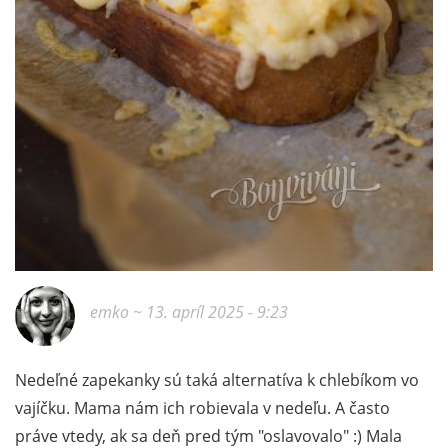
emko
~ 13. apríl 2025 - 9:23
Nedeľné zapekanky sú taká alternatíva k chlebíkom vo
vajíčku. Mama nám ich robievala v nedeľu. A často
práve vtedy, ak sa deň pred tým "oslavovalo" :) Mala