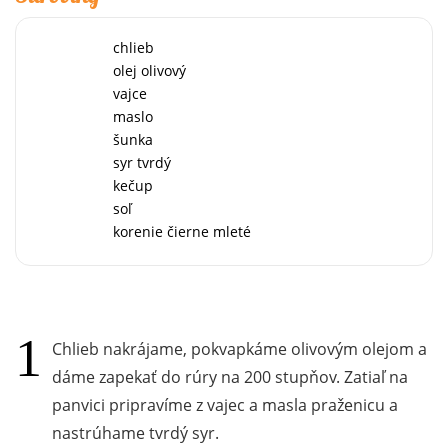
chlieb
olej olivový
vajce
maslo
šunka
syr tvrdý
kečup
soľ
korenie čierne mleté
Chlieb nakrájame, pokvapkáme olivovým olejom a
dáme zapekať do rúry na 200 stupňov. Zatiaľ na
panvici pripravíme z vajec a masla praženicu a
nastrúhame tvrdý syr.