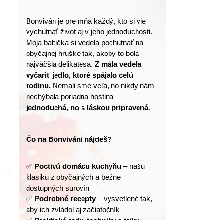
Bonviván je pre mňa každý, kto si vie 
vychutnať život aj v jeho jednoduchosti.
Moja babička si vedela pochutnať na 
obyčajnej hruške tak, akoby to bola 
najväčšia delikatesa. 
Z mála vedela 
vyčariť jedlo, ktoré spájalo celú 
rodinu.
 Nemali sme veľa, no nikdy nám 
nechýbala poriadna hostina – 
jednoduchá, no s láskou pripravená
.
Čo na Bonviváni nájdeš?
✅ 
Poctivú domácu kuchyňu
 – našu 
klasiku z obyčajných a bežne 
dostupných surovín
✅ 
Podrobné recepty
 – vysvetlené tak, 
aby ich zvládol aj začiatočník