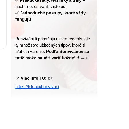
✅ 
Praktické rady, techniky a triky
 – 
nech môžeš variť s istotou
✅ 
Jednoduché postupy, ktoré vždy 
fungujú
Bonviváni ti prinášajú nielen recepty, ale 
aj množstvo užitočných tipov, ktoré ti 
uľahčia varenie. 
Podľa Bonvivánov sa 
totiž môže naučiť variť každý!
 👩‍🍳✨
📌 
Viac info TU:
 👉 
https://lnk.bio/bonvivani