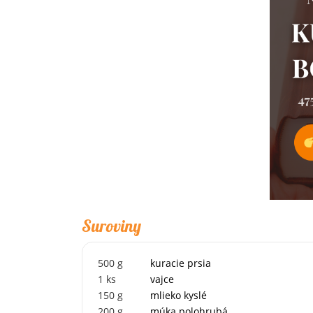
Suroviny
500
g
kuracie prsia
1
ks
vajce
150
g
mlieko kyslé
200
g
múka polohrubá