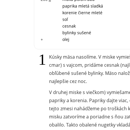
paprika mletá sladká
korenie čierne mleté
soľ
cesnak
bylinky sušené
+
olej
Kúsky mäsa nasolíme. V miske vymieš
cmar) s vajcom, pridáme cesnak (najl
obľúbené sušené bylinky. Mäso nalož
najlepšie cez noc.
V druhej miske s viečkom) vymiešame
papriky a korenia. Papriky dajte viac,
tejto zmesi nahádžeme po troškách
misku zatvoríme a poriadne s ňou z
obalilo. Takto obalené nugetky vkla