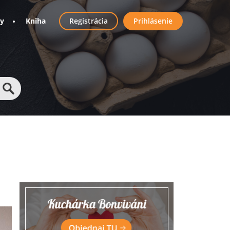
User
ny
Kniha
Registrácia
Prihlásenie
account
menu