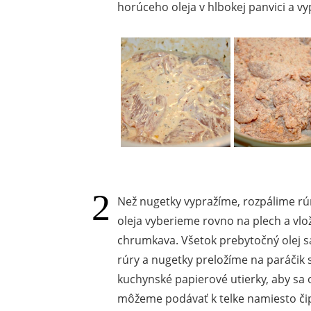
horúceho oleja v hlbokej panvici a vyp
Než nugetky vypražíme, rozpálime rú
oleja vyberieme rovno na plech a vlo
chrumkava. Všetok prebytočný olej sa
rúry a nugetky preložíme na paráčik 
kuchynské papierové utierky, aby sa o
môžeme podávať k telke namiesto či