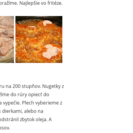
ražíme. Najlepšie vo fritéze.
ru na 200 stupňov. Nugetky z
žíme do rúry opiecť do
 vypečie. Plech vyberieme z
s dierkami, alebo na
dstránil zbytok oleja. A
psov.