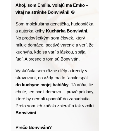
Ahoj, som Emília, volajú ma Emko – 
vitaj na stránke Bonviváni! 🍲
Som molekulárna genetička, hudobníčka 
a autorka knihy
 Kuchárka Bonviváni
. 
No predovšetkým som človek, ktorý 
miluje domáce, poctivé varenie a verí, že 
kuchyňa, kde sa varí s láskou, spája 
ľudí. A presne o tom sú Bonviváni.
Vyskúšala som rôzne diéty a trendy v 
stravovaní, no vždy ma to ťahalo späť – 
do kuchyne mojej babičky
. Tá vôňa, tie 
chute, ten pocit domova… pravé poklady, 
ktoré by nemali upadnúť do zabudnutia. 
Preto som ich začala zbierať a tak vznikli 
Bonviváni
.
Prečo Bonviváni?