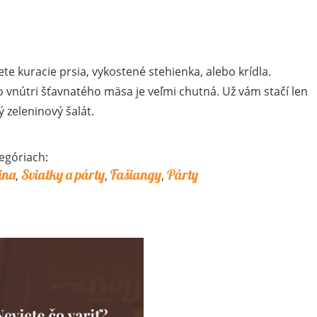
te kuracie prsia, vykostené stehienka, alebo krídla.
 vnútri šťavnatého mäsa je veľmi chutná. Už vám stačí len
ý zeleninový šalát.
egóriach:
ina
Sviatky a párty
Fašiangy
Párty
,
,
,