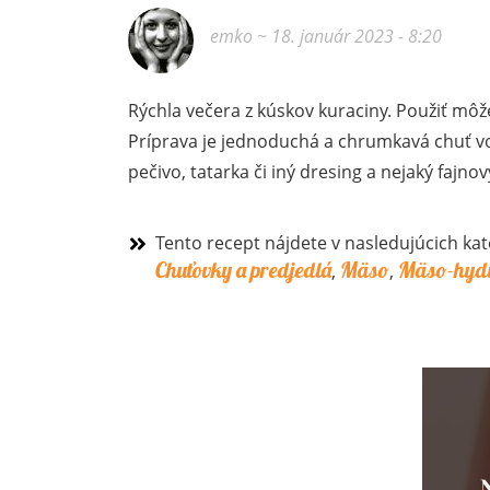
emko
~ 18. január 2023 - 8:20
Rýchla večera z kúskov kuraciny. Použiť môže
Príprava je jednoduchá a chrumkavá chuť vo
pečivo, tatarka či iný dresing a nejaký fajnov
Tento recept nájdete v nasledujúcich kat
Chuťovky a predjedlá
Mäso
Mäso-hyd
,
,