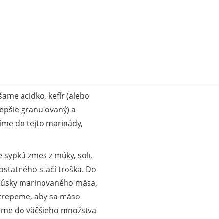
ame acidko, kefír (alebo
epšie granulovaný) a
íme do tejto marinády,
 sypkú zmes z múky, soli,
 ostatného stačí troška. Do
 kúsky marinovaného mäsa,
atrepeme, aby sa mäso
dáme do väčšieho množstva