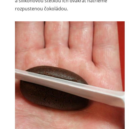
a silikónovou štetkou ich dvakrát natrieme
rozpustenou čokoládou.