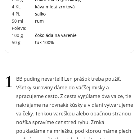
4
KL
káva mletá zrnková
4
PL
salko
50
ml
rum
Poleva:
100
g
čokoláda na varenie
50
g
tuk 100%
BB puding nevarte!!! Len prášok treba použiť.
Všetky suroviny dáme do väčšej misky a
spracujeme cesto. Z cesta vygúľame dva valce, tie
nakrájame na rovnaké kúsky a v dlani vytvarujeme
valčeky. Tenkou vareškou alebo opačnou stranou
nožíka spravíme cez stred ryhu. Zrnká
poukladáme na mriežku, pod ktorou máme plech