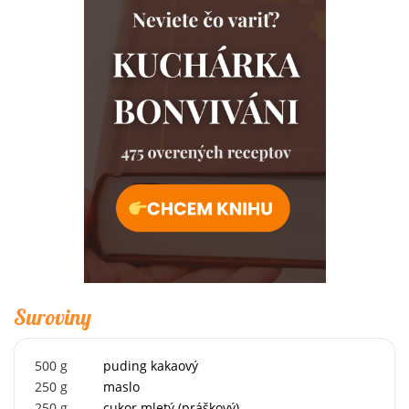
Suroviny
500
g
puding kakaový
250
g
maslo
250
g
cukor mletý (práškový)