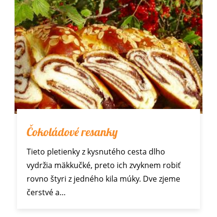
Čokoládové resanky
Tieto pletienky z kysnutého cesta dlho
vydržia mäkkučké, preto ich zvyknem robiť
rovno štyri z jedného kila múky. Dve zjeme
čerstvé a…