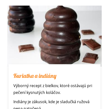
Kuriatka a indiány
Výborný recept z bielkov, ktoré ostávajú pri
pečení kysnutých koláčov.
Indiány je zákusok, kde je sladučká ružová
pena natočená…