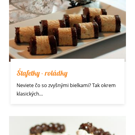
Štafetky - roládky
Neviete čo so zvyšnými
bielkami
? Tak okrem
klasických…