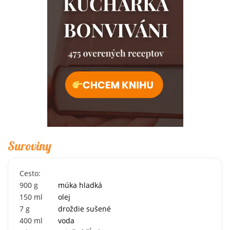
Suroviny
Cesto:
900
g
múka hladká
150
ml
olej
7
g
droždie sušené
400
ml
voda