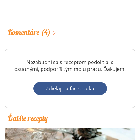
Komentáre
(4)
Nezabudni sa s receptom podeliť aj s
ostatnými, podporíš tým moju prácu. Ďakujem!
Zdielaj na facebooku
Ďalšie recepty