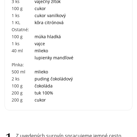
3
ks
vaječný žĺtok
100
g
cukor
1
ks
cukor vanilkový
1
KL
kôra citrónová
Ostatné:
100
g
múka hladká
1
ks
vajce
40
ml
mlieko
lupienky mandľové
Plnka:
500
ml
mlieko
2
ks
puding čokoládový
100
g
čokoláda
200
g
tuk 100%
200
g
cukor
Z uvedených surovín spracujeme jemné cesto,