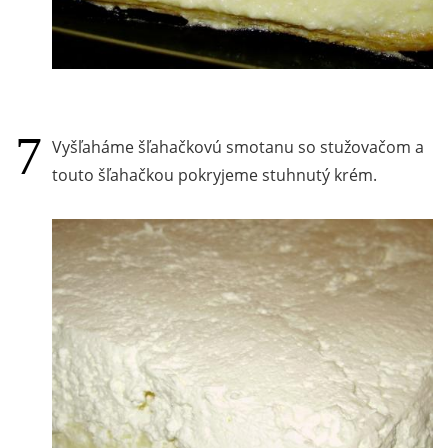
Vyšľaháme šľahačkovú smotanu so stužovačom a
touto šľahačkou pokryjeme stuhnutý krém.