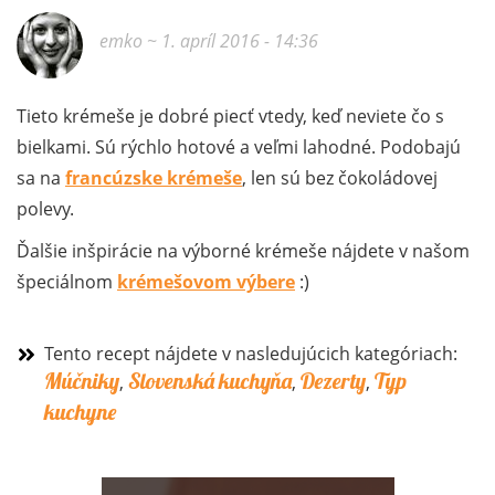
emko
~ 1. apríl 2016 - 14:36
Tieto krémeše je dobré piecť vtedy, keď neviete čo s
bielkami. Sú rýchlo hotové a veľmi lahodné. Podobajú
sa na
francúzske krémeše
, len sú bez čokoládovej
polevy.
Ďalšie inšpirácie na výborné krémeše nájdete v našom
špeciálnom
krémešovom výbere
:)
Tento recept nájdete v nasledujúcich kategóriach:
Múčniky
Slovenská kuchyňa
Dezerty
Typ
,
,
,
kuchyne