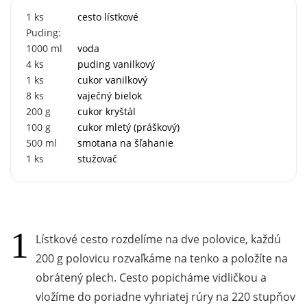
1
ks
cesto lístkové
Puding:
1000
ml
voda
4
ks
puding vanilkový
1
ks
cukor vanilkový
8
ks
vaječný bielok
200
g
cukor kryštál
100
g
cukor mletý (práškový)
500
ml
smotana na šľahanie
1
ks
stužovač
Lístkové cesto rozdelíme na dve polovice, každú
200 g polovicu rozvaľkáme na tenko a položíte na
obrátený plech. Cesto popicháme vidličkou a
vložíme do poriadne vyhriatej rúry na 220 stupňov