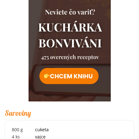
Suroviny
800
g
cuketa
4
ks
vajce