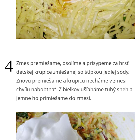
Zmes premiešame, osolíme a prisypeme za hrsť
detskej krupice zmiešanej so štipkou jedlej sódy.
Znovu premiešame a krupicu necháme v zmesi
chvíľu nabobtnať. Z bielkov ušľaháme tuhý sneh a
jemne ho primiešame do zmesi.