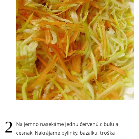
Na jemno nasekáme jednu červenú cibuľu a
cesnak. Nakrájame bylinky, bazalku, troška