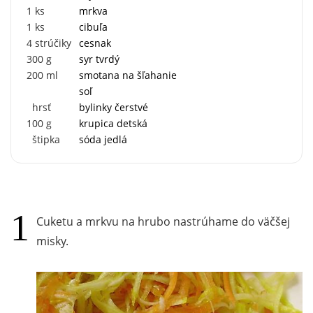
1
ks
mrkva
1
ks
cibuľa
4
strúčiky
cesnak
300
g
syr tvrdý
200
ml
smotana na šľahanie
soľ
hrsť
bylinky čerstvé
100
g
krupica detská
štipka
sóda jedlá
Cuketu a mrkvu na hrubo nastrúhame do väčšej
misky.