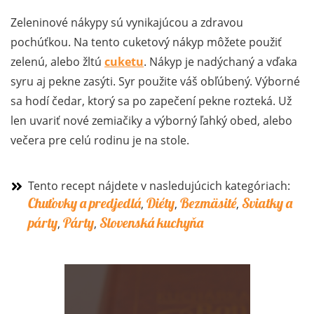
Zeleninové nákypy sú vynikajúcou a zdravou
pochúťkou. Na tento cuketový nákyp môžete použiť
zelenú, alebo žltú
cuketu
. Nákyp je nadýchaný a vďaka
syru aj pekne zasýti. Syr použite váš obľúbený. Výborné
sa hodí čedar, ktorý sa po zapečení pekne rozteká. Už
len uvariť nové zemiačiky a výborný ľahký obed, alebo
večera pre celú rodinu je na stole.
Tento recept nájdete v nasledujúcich kategóriach:
Chuťovky a predjedlá
Diéty
Bezmäsité
Sviatky a
,
,
,
párty
Párty
Slovenská kuchyňa
,
,