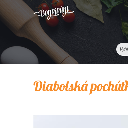
Vyhľ
Diabolská pochúť