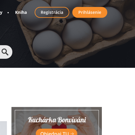
User
ny
Kniha
Registrácia
Prihlásenie
account
menu