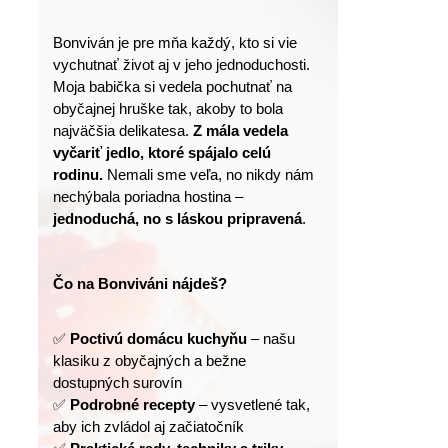
Bonviván je pre mňa každý, kto si vie 
vychutnať život aj v jeho jednoduchosti.
Moja babička si vedela pochutnať na 
obyčajnej hruške tak, akoby to bola 
najväčšia delikatesa. 
Z mála vedela 
vyčariť jedlo, ktoré spájalo celú 
rodinu.
 Nemali sme veľa, no nikdy nám 
nechýbala poriadna hostina – 
jednoduchá, no s láskou pripravená
.
Čo na Bonviváni nájdeš?
✅ 
Poctivú domácu kuchyňu
 – našu 
klasiku z obyčajných a bežne 
dostupných surovín
✅ 
Podrobné recepty
 – vysvetlené tak, 
aby ich zvládol aj začiatočník