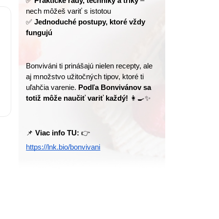
✅ 
Praktické rady, techniky a triky
 – 
nech môžeš variť s istotou
✅ 
Jednoduché postupy, ktoré vždy 
fungujú
Bonviváni ti prinášajú nielen recepty, ale 
aj množstvo užitočných tipov, ktoré ti 
uľahčia varenie. 
Podľa Bonvivánov sa 
totiž môže naučiť variť každý!
 👩‍🍳✨
📌 
Viac info TU:
 👉 
https://lnk.bio/bonvivani