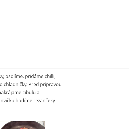
 osolíme, pridáme chilli,
o chladničky. Pred prípravou
nakrájame cibuľu a
anvičku hodíme rezančeky