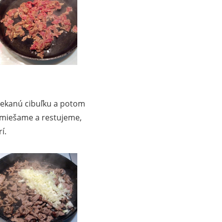
sekanú cibuľku a potom
miešame a restujeme,
í.