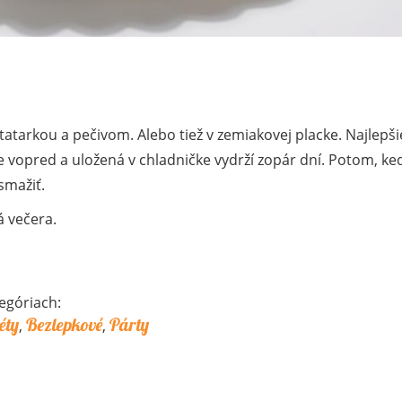
tatarkou a pečivom. Alebo tiež v zemiakovej placke. Najlepši
íme vopred a uložená v chladničke vydrží zopár dní. Potom, ke
smažiť.
á večera.
egóriach:
éty
Bezlepkové
Párty
,
,