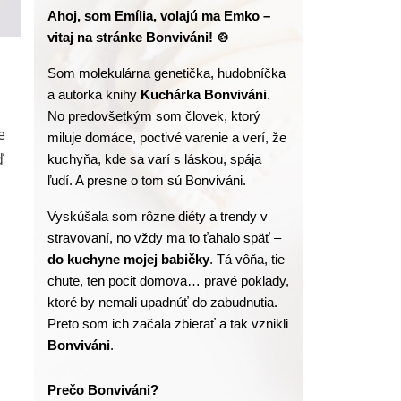
Ahoj, som Emília, volajú ma Emko – 
vitaj na stránke Bonviváni! 🍲
Som molekulárna genetička, hudobníčka 
a autorka knihy
 Kuchárka Bonviváni
. 
No predovšetkým som človek, ktorý 
e
miluje domáce, poctivé varenie a verí, že 
ď
kuchyňa, kde sa varí s láskou, spája 
ľudí. A presne o tom sú Bonviváni.
Vyskúšala som rôzne diéty a trendy v 
stravovaní, no vždy ma to ťahalo späť – 
do kuchyne mojej babičky
. Tá vôňa, tie 
chute, ten pocit domova… pravé poklady, 
ktoré by nemali upadnúť do zabudnutia. 
Preto som ich začala zbierať a tak vznikli 
Bonviváni
.
Prečo Bonviváni?