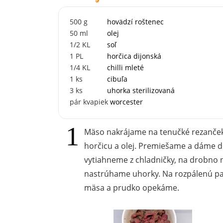
500
g
hovädzí roštenec
50
ml
olej
1/2
KL
soľ
1
PL
horčica dijonská
1/4
KL
chilli mleté
1
ks
cibuľa
3
ks
uhorka sterilizovaná
pár
kvapiek
worcester
Mäso nakrájame na tenučké rezančeky,
horčicu a olej. Premiešame a dáme d
vytiahneme z chladničky, na drobno 
nastrúhame uhorky. Na rozpálenú p
mäsa a prudko opekáme.