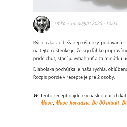
emko
~ 14. august 2025 - 10:03
Rýchlovka z odležanej roštenky, podávaná s 
na tejto roštenke je, že si ju ľahko priprav
príde chuť, stačí ju vytiahnuť a za minútku u
Diabolská pochúťka je naša rýchla, obľúben
Rozpis porcie v recepte je pre 2 osoby.
Tento recept nájdete v nasledujúcich kat
Mäso
Mäso-hovädzie
Do 30 minút
Di
,
,
,