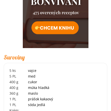
Suroviny
5
ks
vajce
5
PL
med
400
g
cukor
400
g
múka hladká
360
g
maslo
1
PL
prášok kakaový
1
PL
sóda jedlá
Krém: