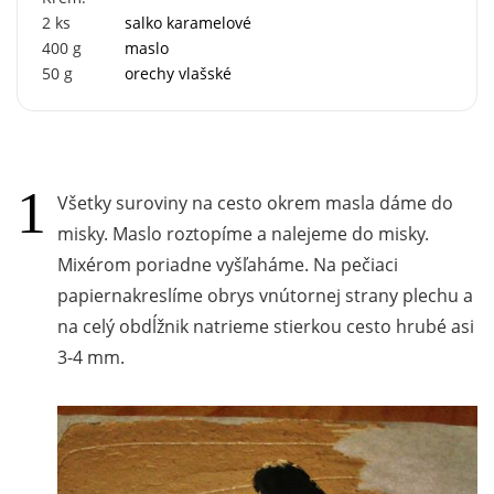
2
ks
salko karamelové
400
g
maslo
50
g
orechy vlašské
Všetky suroviny na cesto okrem masla dáme do
misky. Maslo roztopíme a nalejeme do misky.
Mixérom poriadne vyšľaháme. Na pečiaci
papiernakreslíme obrys vnútornej strany plechu a
na celý obdĺžnik natrieme stierkou cesto hrubé asi
3-4 mm.