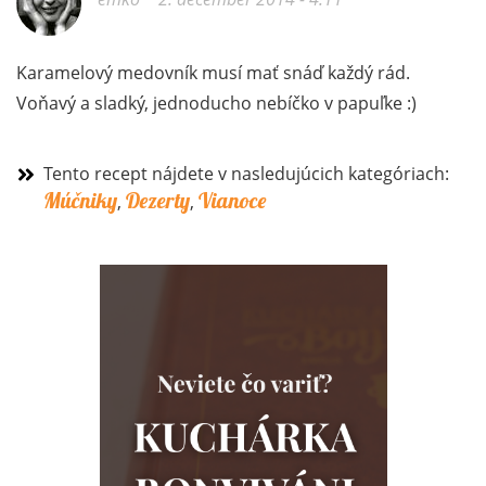
Karamelový medovník musí mať snáď každý rád.
Voňavý a sladký, jednoducho nebíčko v papuľke :)
Tento recept nájdete v nasledujúcich kategóriach:
Múčniky
Dezerty
Vianoce
,
,