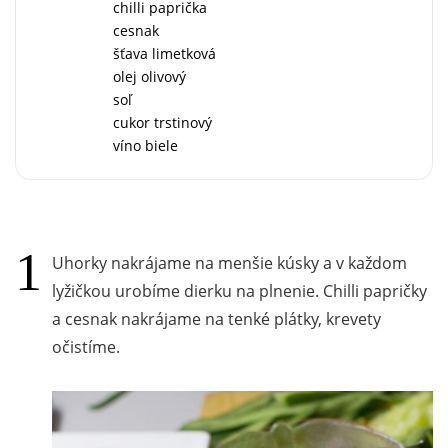
chilli paprička
cesnak
šťava limetková
olej olivový
soľ
cukor trstinový
víno biele
Uhorky nakrájame na menšie kúsky a v každom
lyžičkou urobíme dierku na plnenie. Chilli papričky
a cesnak nakrájame na tenké plátky, krevety
očistíme.