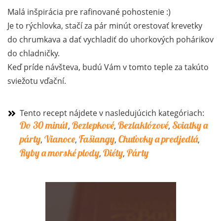
Malá inšpirácia pre rafinované pohostenie :)
Je to rýchlovka, stačí za pár minút orestovať krevetky
do chrumkava a dať vychladiť do uhorkových pohárikov
do chladničky.
Keď príde návšteva, budú Vám v tomto teple za takúto
sviežotu vďační.
Tento recept nájdete v nasledujúcich kategóriach:
Do 30 minút
Bezlepkové
Bezlaktózové
Sviatky a
,
,
,
párty
Vianoce
Fašiangy
Chuťovky a predjedlá
,
,
,
,
Ryby a morské plody
Diéty
Párty
,
,