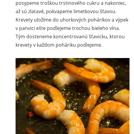
posypeme troškou trstinového cukru a nakoniec,
až sú zlatavé, pokvapeme limetkovou šťavou.
Krevety uložíme do uhorkových poháríkov a výpek
v panvici ešte podlejeme trochou bieleho vína.
Tým dosteneme koncentrovanú šťavicku, ktorou
krevety v každom poháriku podlejeme.