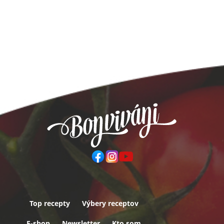
Top recepty
Výbery receptov
Päta
E-shop
Newsletter
Kto som