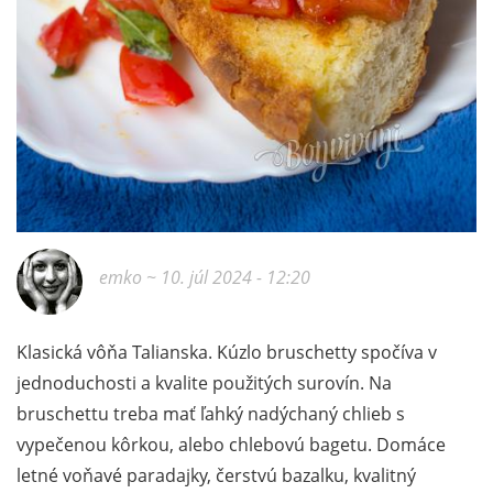
emko
~ 10. júl 2024 - 12:20
Klasická vôňa Talianska. Kúzlo bruschetty spočíva v
jednoduchosti a kvalite použitých surovín. Na
bruschettu treba mať ľahký nadýchaný chlieb s
vypečenou kôrkou, alebo chlebovú bagetu. Domáce
letné voňavé paradajky, čerstvú bazalku, kvalitný