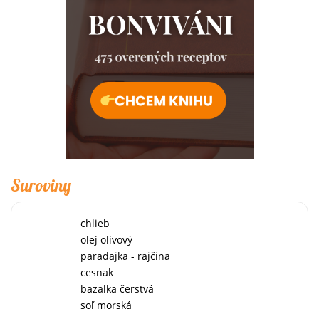
Suroviny
chlieb
olej olivový
paradajka - rajčina
cesnak
bazalka čerstvá
soľ morská