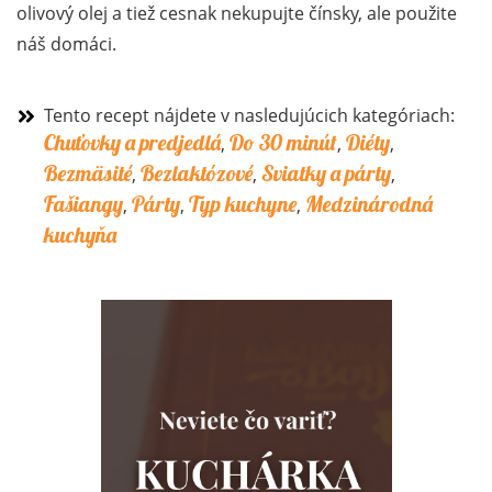
olivový olej a tiež cesnak nekupujte čínsky, ale použite
náš domáci.
Tento recept nájdete v nasledujúcich kategóriach:
Chuťovky a predjedlá
Do 30 minút
Diéty
,
,
,
Bezmäsité
Bezlaktózové
Sviatky a párty
,
,
,
Fašiangy
Párty
Typ kuchyne
Medzinárodná
,
,
,
kuchyňa