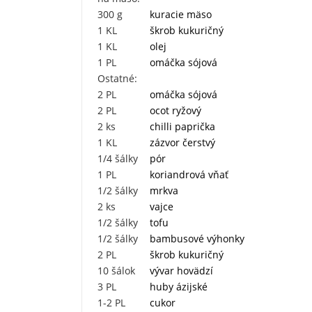
300
g
kuracie mäso
1
KL
škrob kukuričný
1
KL
olej
1
PL
omáčka sójová
Ostatné:
2
PL
omáčka sójová
2
PL
ocot ryžový
2
ks
chilli paprička
1
KL
zázvor čerstvý
1/4
šálky
pór
1
PL
koriandrová vňať
1/2
šálky
mrkva
2
ks
vajce
1/2
šálky
tofu
1/2
šálky
bambusové výhonky
2
PL
škrob kukuričný
10
šálok
vývar hovädzí
3
PL
huby ázijské
1-2
PL
cukor