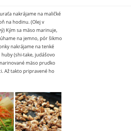
kuraťa nakrájame na maličké
 na hodinu. (Olej v
vý) Kým sa mäso marinuje,
trúhame na jemno, pór šikmo
onky nakrájame na tenké
huby (shi-take, judášovo
marinované mäso prudko
i. Až takto pripravené ho