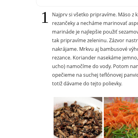
Najprv si všetko pripravíme. Mäso z 
rezančeky a necháme marinovať aspoň
marináde je najlepšie použiť sezamo
tak pripravíme zeleninu. Zázvor nas
nakrájame. Mrkvu aj bambusové výh
rezance. Koriander nasekáme jemno, 
ucho) namočíme do vody. Potom na
opečieme na suchej teflónovej panvic
totiž dávame do tejto polievky.