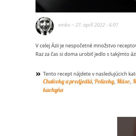
emko
~ 27. apríl 2022 - 6:01
V celej Ázii je nespočetné množstvo receptov
Raz za čas si doma urobiť jedlo s takýmto áz
Tento recept nájdete v nasledujúcich kat
Chuťovky a predjedlá
Polievky
Mäso
M
,
,
,
kuchyňa