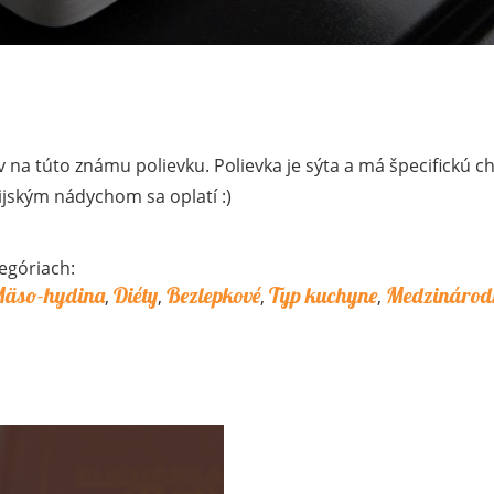
 na túto známu polievku. Polievka je sýta a má špecifickú ch
ijským nádychom sa oplatí :)
egóriach:
äso-hydina
Diéty
Bezlepkové
Typ kuchyne
Medzinárod
,
,
,
,