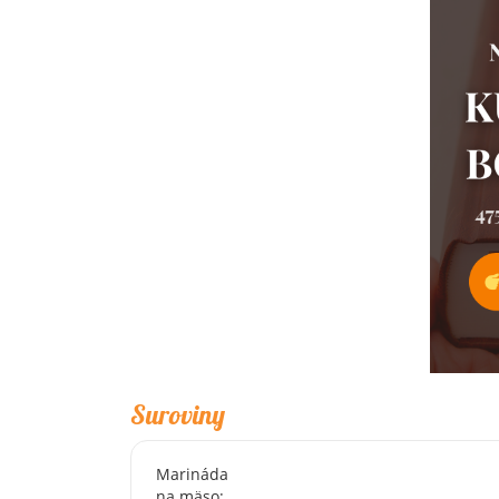
Suroviny
Marináda
na mäso: