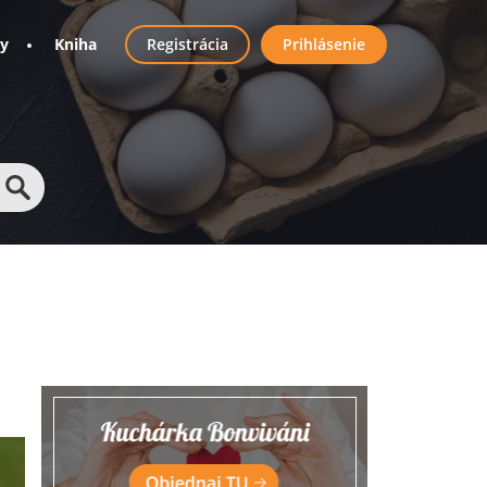
User
ny
Kniha
Registrácia
Prihlásenie
account
menu