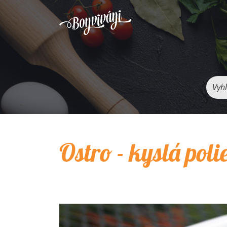
Vyhľ
Ostro - kyslá poli