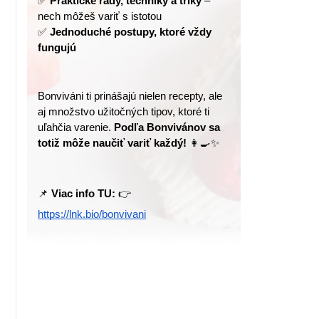
✅ 
Praktické rady, techniky a triky
 – 
nech môžeš variť s istotou
✅ 
Jednoduché postupy, ktoré vždy 
fungujú
Bonviváni ti prinášajú nielen recepty, ale 
aj množstvo užitočných tipov, ktoré ti 
uľahčia varenie. 
Podľa Bonvivánov sa 
totiž môže naučiť variť každý!
 👩‍🍳✨
📌 
Viac info TU:
 👉 
https://lnk.bio/bonvivani