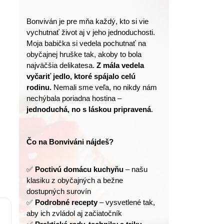
Bonviván je pre mňa každý, kto si vie 
vychutnať život aj v jeho jednoduchosti.
Moja babička si vedela pochutnať na 
obyčajnej hruške tak, akoby to bola 
najväčšia delikatesa. 
Z mála vedela 
vyčariť jedlo, ktoré spájalo celú 
rodinu.
 Nemali sme veľa, no nikdy nám 
nechýbala poriadna hostina – 
jednoduchá, no s láskou pripravená
.
Čo na Bonviváni nájdeš?
✅ 
Poctivú domácu kuchyňu
 – našu 
klasiku z obyčajných a bežne 
dostupných surovín
✅ 
Podrobné recepty
 – vysvetlené tak, 
aby ich zvládol aj začiatočník