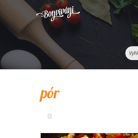
Vyhľ
pór