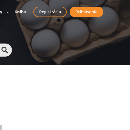
User
ny
Kniha
Registrácia
Prihlásenie
account
menu