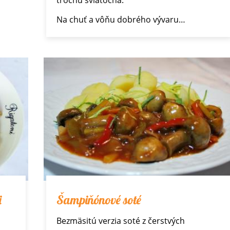
trochu sviatočná.
Na chuť a vôňu dobrého vývaru…
i
Šampiňónové soté
Bezmäsitú verzia soté z čerstvých