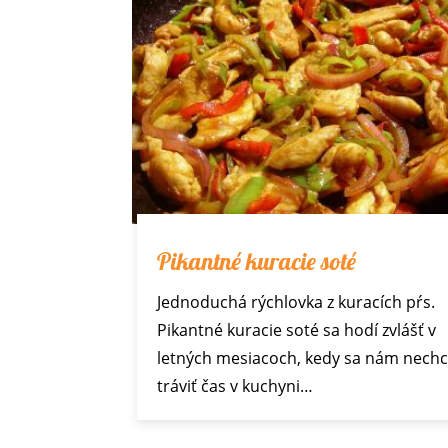
Pikantné kuracie soté
Jednoduchá rýchlovka z kuracích pŕs.
Pikantné kuracie soté sa hodí zvlášť v
letných mesiacoch, kedy sa nám nech
tráviť čas v kuchyni…