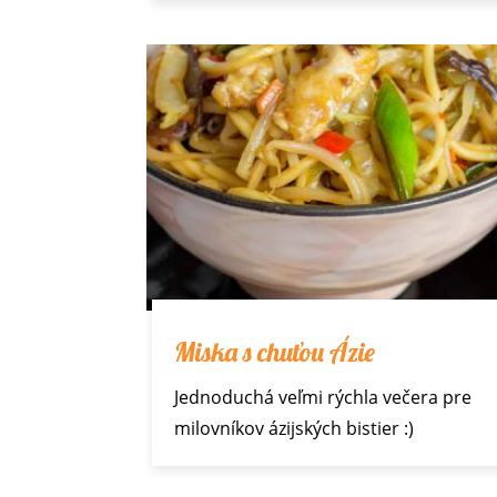
Miska s chuťou Ázie
Jednoduchá veľmi rýchla večera pre
milovníkov ázijských bistier :)