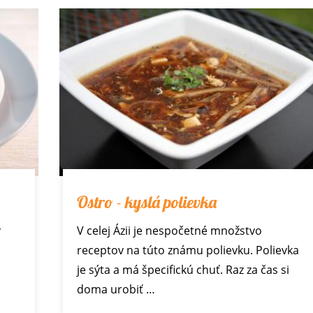
Ostro - kyslá polievka
v
V celej Ázii je nespočetné množstvo
receptov na túto známu polievku. Polievka
je sýta a má špecifickú chuť. Raz za čas si
doma urobiť …