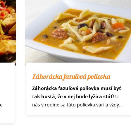
Záhorácka fazuľová polievka
Záhorácka fazuľová polievka musí byť
tak hustá, že v nej bude lyžica stáť!
U
ce
nás v rodine sa táto polievka varila vždy…