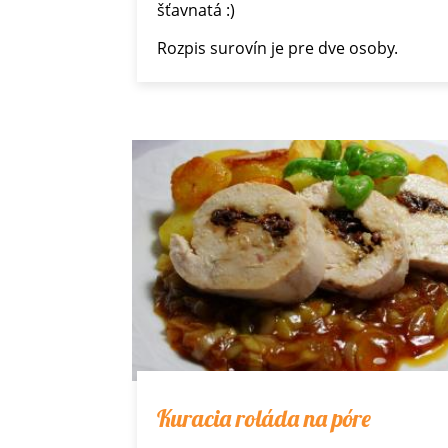
šťavnatá :)
Rozpis surovín je pre dve osoby.
Kuracia roláda na póre