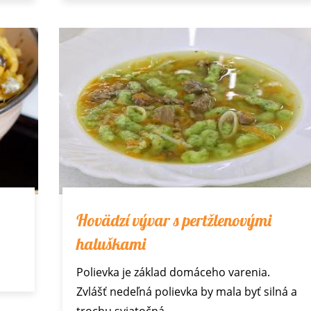
Hovädzí vývar s pertžlenovými
haluškami
Polievka je základ domáceho varenia.
Zvlášť nedeľná polievka by mala byť silná a