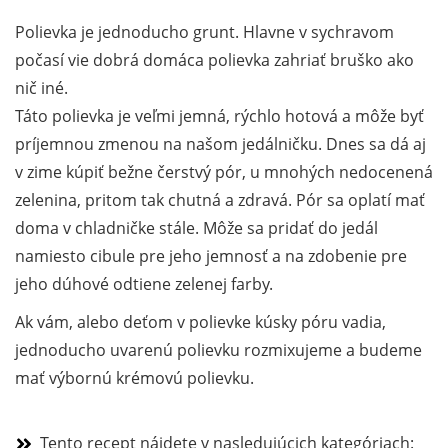
Polievka je jednoducho grunt. Hlavne v sychravom
počasí vie dobrá domáca polievka zahriať bruško ako
nič iné.
Táto polievka je veľmi jemná, rýchlo hotová a môže byť
príjemnou zmenou na našom jedálničku. Dnes sa dá aj
v zime kúpiť bežne čerstvý pór, u mnohých nedocenená
zelenina, pritom tak chutná a zdravá. Pór sa oplatí mať
doma v chladničke stále. Môže sa pridať do jedál
namiesto cibule pre jeho jemnosť a na zdobenie pre
jeho dúhové odtiene zelenej farby.
Ak vám, alebo deťom v polievke kúsky póru vadia,
jednoducho uvarenú polievku rozmixujeme a budeme
mať výbornú krémovú polievku.
Tento recept nájdete v nasledujúcich kategóriach: