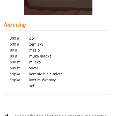
Suroviny
300
g
pór
500
g
zemiaky
80
g
maslo
80
g
múka hladká
600
ml
mlieko
600
ml
vývar
štipka
korenie biele mleté
štipka
kvet muškátový
soľ