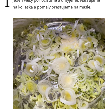
Jeden veľký pór očistíme a umyjeme. Nakrájame
na kolieska a pomaly orestujeme na masle.