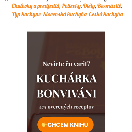
Chuťovky a predjedlá
Polievky
Diéty
Bezmäsité
,
,
,
,
Typ kuchyne
Slovenská kuchyňa
Česká kuchyňa
,
,