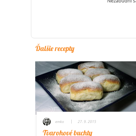
Nezabudni sa
Ďalšie recepty
emko
27. 9. 2015
Tvarohové buchty