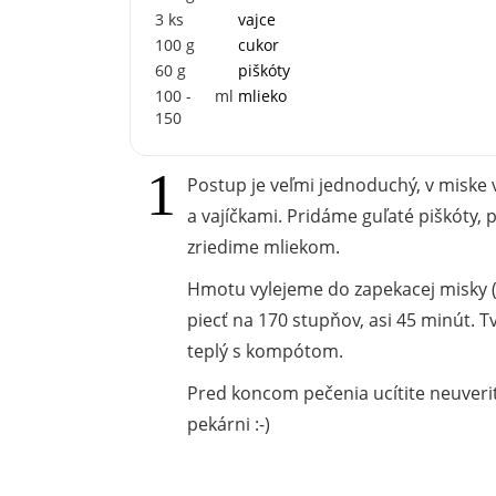
3
ks
vajce
100
g
cukor
60
g
piškóty
100 -
ml
mlieko
150
Postup je veľmi jednoduchý, v misk
a vajíčkami. Pridáme guľaté piškóty
zriedime mliekom.
Hmotu vylejeme do zapekacej misky (
piecť na 170 stupňov, asi 45 minút.
teplý s kompótom.
Pred koncom pečenia ucítite neuverit
pekárni :-)