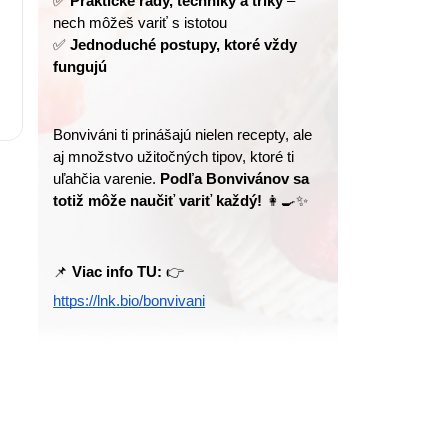
✅ 
Praktické rady, techniky a triky
 – 
nech môžeš variť s istotou
✅ 
Jednoduché postupy, ktoré vždy 
fungujú
Bonviváni ti prinášajú nielen recepty, ale 
aj množstvo užitočných tipov, ktoré ti 
uľahčia varenie. 
Podľa Bonvivánov sa 
totiž môže naučiť variť každý!
 👩‍🍳✨
📌 
Viac info TU:
 👉 
https://lnk.bio/bonvivani