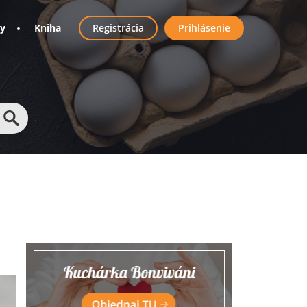
User
ny
Kniha
Registrácia
Prihlásenie
account
menu