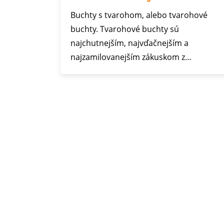
lskej
Buchty s tvarohom, alebo tvarohové
aužívaný
buchty. Tvarohové buchty sú
Podáva sa
najchutnejším, najvďačnejším a
najzamilovanejším zákuskom z…