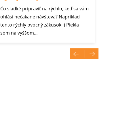
Čo sladké pripraviť na rýchlo, keď sa vám
Syrové p
ohlási nečakane návšteva? Napríklad
delikates
tento rýchly ovocný zákusok :) Piekla
Dobre sa 
som na vyššom…
majú byť