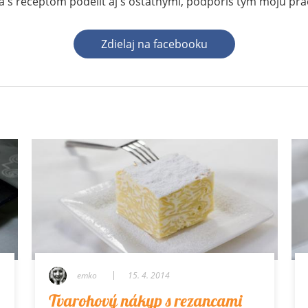
 s receptom podeliť aj s ostatnými, podporíš tým moju pr
Zdielaj na facebooku
emko
15. 4. 2014
Tvarohový nákyp s rezancami