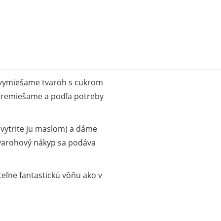
e vymiešame tvaroh s cukrom
, premiešame a podľa potreby
vytrite ju maslom) a dáme
 Tvarohový nákyp sa podáva
eľne fantastickú vôňu ako v