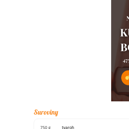
Suroviny
750
g
tvaroh