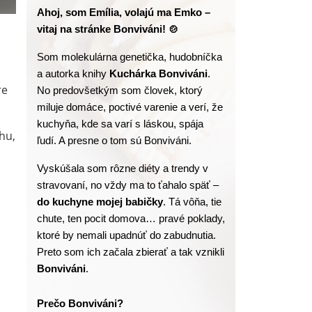
Ahoj, som Emília, volajú ma Emko – 
vitaj na stránke Bonviváni! 🍲
Som molekulárna genetička, hudobníčka 
a autorka knihy
 Kuchárka Bonviváni
. 
re
No predovšetkým som človek, ktorý 
miluje domáce, poctivé varenie a verí, že 
kuchyňa, kde sa varí s láskou, spája 
hu,
ľudí. A presne o tom sú Bonviváni.
Vyskúšala som rôzne diéty a trendy v 
stravovaní, no vždy ma to ťahalo späť – 
do kuchyne mojej babičky
. Tá vôňa, tie 
chute, ten pocit domova… pravé poklady, 
ktoré by nemali upadnúť do zabudnutia. 
Preto som ich začala zbierať a tak vznikli 
Bonviváni
.
Prečo Bonviváni?