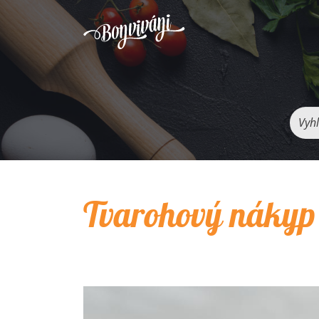
Vyhľ
Tvarohový nákyp 