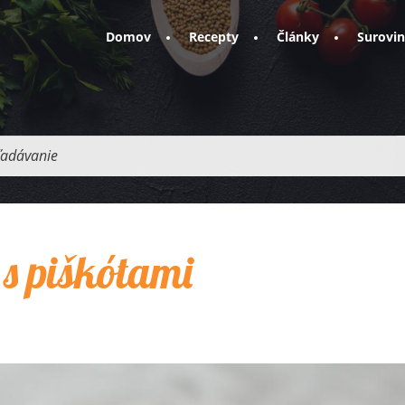
Domov
Recepty
Články
Surovi
adávanie
s piškótami