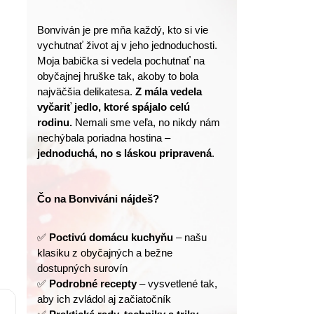
Bonviván je pre mňa každý, kto si vie 
vychutnať život aj v jeho jednoduchosti.
Moja babička si vedela pochutnať na 
obyčajnej hruške tak, akoby to bola 
najväčšia delikatesa. 
Z mála vedela 
vyčariť jedlo, ktoré spájalo celú 
rodinu.
 Nemali sme veľa, no nikdy nám 
nechýbala poriadna hostina – 
jednoduchá, no s láskou pripravená
.
Čo na Bonviváni nájdeš?
✅ 
Poctivú domácu kuchyňu
 – našu 
klasiku z obyčajných a bežne 
dostupných surovín
✅ 
Podrobné recepty
 – vysvetlené tak, 
aby ich zvládol aj začiatočník