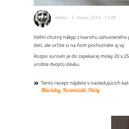
emko
~ 5. marec 2014 - 13:48
Veľmi chutný nákyp z tvarohu zahusteného 
deti, ale určite si na ňom pochutnáte aj vy.
Rozpis surovín je do zapekacej misky 20 x 2
urobte dvojitú dávku.
Tento recept nájdete v nasledujúcich kat
Múčniky
Bezmäsité
Diéty
,
,