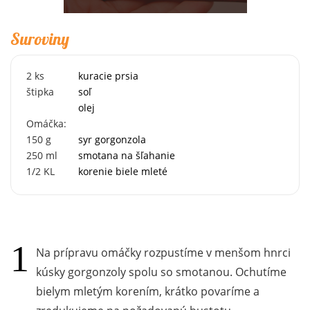
Suroviny
2
ks
kuracie prsia
štipka
soľ
olej
Omáčka:
150
g
syr gorgonzola
250
ml
smotana na šľahanie
1/2
KL
korenie biele mleté
Na prípravu omáčky rozpustíme v menšom hnrci
kúsky gorgonzoly spolu so smotanou. Ochutíme
bielym mletým korením, krátko povaríme a