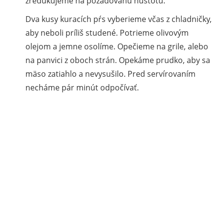
zredukujeme na požadovanú hustotu.
Dva kusy kuracích pŕs vyberieme včas z chladničky,
aby neboli príliš studené. Potrieme olivovým
olejom a jemne osolíme. Opečieme na grile, alebo
na panvici z oboch strán. Opekáme prudko, aby sa
mäso zatiahlo a nevysušilo. Pred servírovaním
necháme pár minút odpočívať.