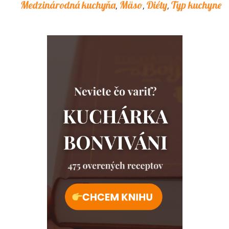
Medzinárodná kuchyňa
Mäso
Diéty
Typ kuchyne
,
,
,