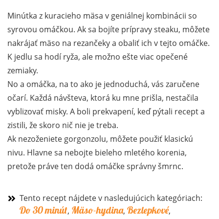
Minútka z kuracieho mäsa v geniálnej kombinácii so
syrovou omáčkou. Ak sa bojíte prípravy steaku, môžete
nakrájať mäso na rezančeky a obaliť ich v tejto omáčke.
K jedlu sa hodí ryža, ale možno ešte viac opečené
zemiaky.
No a omáčka, na to ako je jednoduchá, vás zaručene
očarí. Každá návšteva, ktorá ku mne prišla, nestačila
vyblizovať misky. A boli prekvapení, keď pýtali recept a
zistili, že skoro nič nie je treba.
Ak nezoženiete gorgonzolu, môžete použiť klasickú
nivu. Hlavne sa nebojte bieleho mletého korenia,
pretože práve ten dodá omáčke správny šmrnc.
Tento recept nájdete v nasledujúcich kategóriach:
Do 30 minút
Mäso-hydina
Bezlepkové
,
,
,