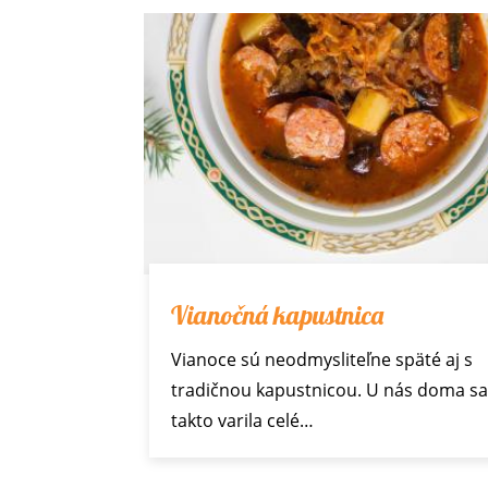
Vianočná kapustnica
Vianoce
sú neodmysliteľne späté aj s
tradičnou kapustnicou. U nás doma sa
takto varila celé…