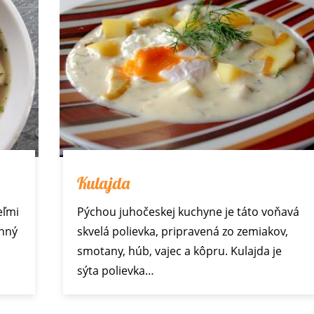
Kulajda
eľmi
Pýchou juhočeskej kuchyne je táto voňavá
inný
skvelá polievka, pripravená zo zemiakov,
smotany, húb, vajec a kôpru. Kulajda je
sýta polievka…