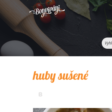
Vyhľ
huby sušené