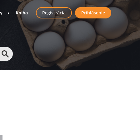
User
ny
Kniha
Registrácia
Prihlásenie
account
menu