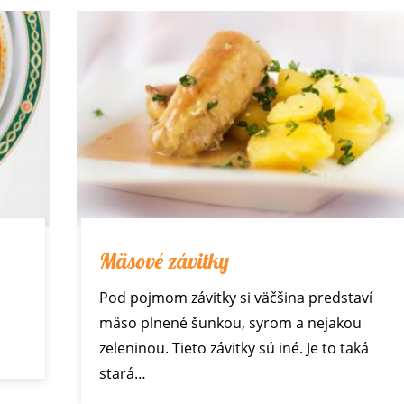
Mäsové závitky
Pod pojmom závitky si väčšina predstaví
mäso plnené šunkou, syrom a nejakou
zeleninou. Tieto závitky sú iné. Je to taká
stará…