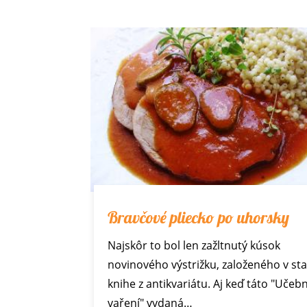
Bravčové pliecko po uhorsky
Najskôr to bol len zažltnutý kúsok
novinového výstrižku, založeného v sta
knihe z antikvariátu. Aj keď táto "Učeb
vaření" vydaná…