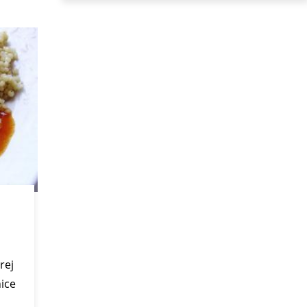
rej
nice