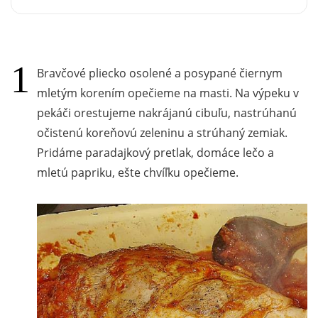
Bravčové pliecko osolené a posypané čiernym
mletým korením opečieme na masti. Na výpeku v
pekáči orestujeme nakrájanú cibuľu, nastrúhanú
očistenú koreňovú zeleninu a strúhaný zemiak.
Pridáme paradajkový pretlak, domáce lečo a
mletú papriku, ešte chvíľku opečieme.