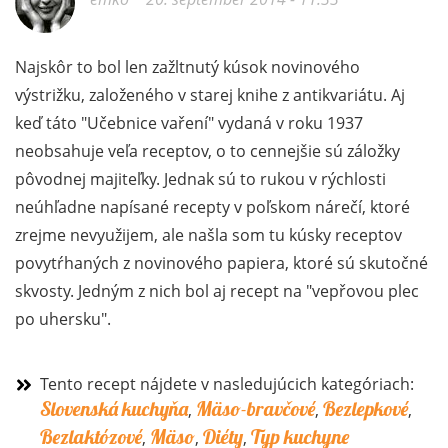
Najskôr to bol len zažltnutý kúsok novinového
výstrižku, založeného v starej knihe z antikvariátu. Aj
keď táto "Učebnice vaření" vydaná v roku 1937
neobsahuje veľa receptov, o to cennejšie sú záložky
pôvodnej majiteľky. Jednak sú to rukou v rýchlosti
neúhľadne napísané recepty v poľskom nárečí, ktoré
zrejme nevyužijem, ale našla som tu kúsky receptov
povytŕhaných z novinového papiera, ktoré sú skutočné
skvosty. Jedným z nich bol aj recept na "vepřovou plec
po uhersku".
Tento recept nájdete v nasledujúcich kategóriach:
Slovenská kuchyňa
Mäso-bravčové
Bezlepkové
,
,
,
Bezlaktózové
Mäso
Diéty
Typ kuchyne
,
,
,