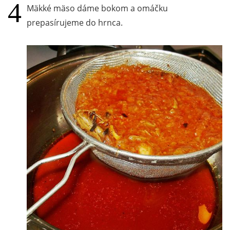
Mäkké mäso dáme bokom a omáčku
prepasírujeme do hrnca.