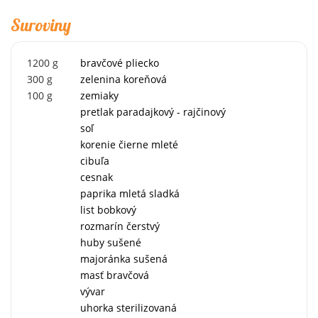
Suroviny
1200
g
bravčové pliecko
300
g
zelenina koreňová
100
g
zemiaky
pretlak paradajkový - rajčinový
soľ
korenie čierne mleté
cibuľa
cesnak
paprika mletá sladká
list bobkový
rozmarín čerstvý
huby sušené
majoránka sušená
masť bravčová
vývar
uhorka sterilizovaná