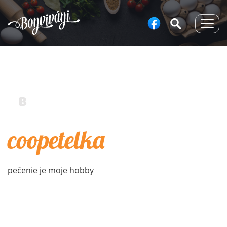
Togg
navig
coopetelka
pečenie je moje hobby