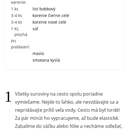
varenie:
1
ks
list bobkový
3-4
ks
korenie čierne celé
3-4
ks
korenie nové celé
1
KL
soľ
plochá
Pri
podávaní:
maslo
smotana kyslá
Všetky suroviny na cesto spolu poriadne
vymiešame. Nejde to ľahko, ale nevzdávajte sa a
nepridávajte príliš veľa vody. Cesto má byť tvrdé!
Za pár minút ho vypracujeme, až bude elastické.
Zabalíme do sáčku alebo fólie a necháme odležať,