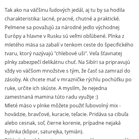
Tak ako na väčšinu ľudových jedál, aj tu by sa hodila
charakteristika: lacné, pracné, chutné a praktické.
Pelmene sa považujú za národné jedlo východnej
Európy a hlavne v Rusku sú veľmi obľúbené. Plnka z
mletého mäsa sa zabalí v tenkom ceste do špecifického
tvaru, ktorý nazývajú "chlebové uši". Veľa šťavnatej
plnky zabezpečí delikátnu chuť. Na Sibíri sa pripravujú
vždy vo väčšom množstve s tým, že časť sa zamrazí do
zásoby. Ak chcete mať v mrazničke rýchlu pochúťku po
ruke, určite ich skúste. A myslím, že nejedna
zamestnaná mamina túto radu využije :)
Mleté mäso v plnke môžete použiť ľubovolný mix -
hovädzie, bravčové, kuracie, teľacie. Pridáva sa cibuľa
alebo cesnak, soľ, čierne korenie, prípadne nejaká
bylinka (kôpor, saturejka, tymián).