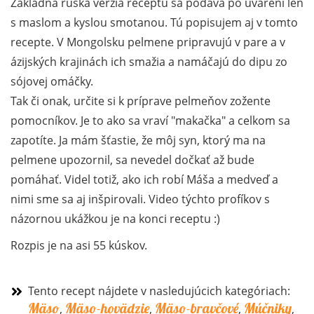
Základná ruská verzia receptu sa podáva po uvarení len
s maslom a kyslou smotanou. Tú popisujem aj v tomto
recepte. V Mongolsku pelmene pripravujú v pare a v
ázijských krajinách ich smažia a namáčajú do dipu zo
sójovej omáčky.
Tak či onak, určite si k príprave pelmeňov zožente
pomocníkov. Je to ako sa vraví "makačka" a celkom sa
zapotíte. Ja mám šťastie, že môj syn, ktorý ma na
pelmene upozornil, sa nevedel dočkať až bude
pomáhať. Videl totiž, ako ich robí Máša a medveď a
nimi sme sa aj inšpirovali. Video týchto profíkov s
názornou ukážkou je na konci receptu :)
Rozpis je na asi 55 kúskov.
Tento recept nájdete v nasledujúcich kategóriach:
Mäso
Mäso-hovädzie
Mäso-bravčové
Múčniky
,
,
,
,