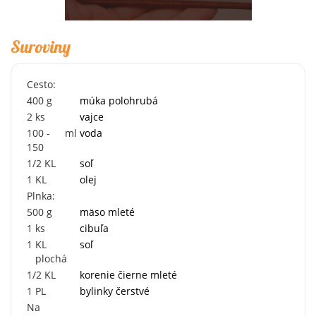
Suroviny
Cesto:
400
g
múka polohrubá
2
ks
vajce
100 -
ml
voda
150
1/2
KL
soľ
1
KL
olej
Plnka:
500
g
mäso mleté
1
ks
cibuľa
1
KL
soľ
plochá
1/2
KL
korenie čierne mleté
1
PL
bylinky čerstvé
Na