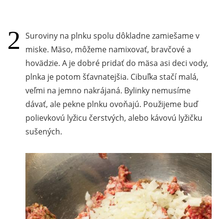
Suroviny na plnku spolu dôkladne zamiešame v
miske. Mäso, môžeme namixovať, bravčové a
hovädzie. A je dobré pridať do mäsa asi deci vody,
plnka je potom šťavnatejšia. Cibuľka stačí malá,
veľmi na jemno nakrájaná. Bylinky nemusíme
dávať, ale pekne plnku ovoňajú. Použijeme buď
polievkovú lyžicu čerstvých, alebo kávovú lyžičku
sušených.