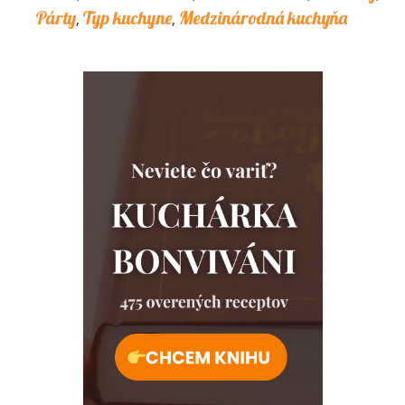
Párty
Typ kuchyne
Medzinárodná kuchyňa
,
,