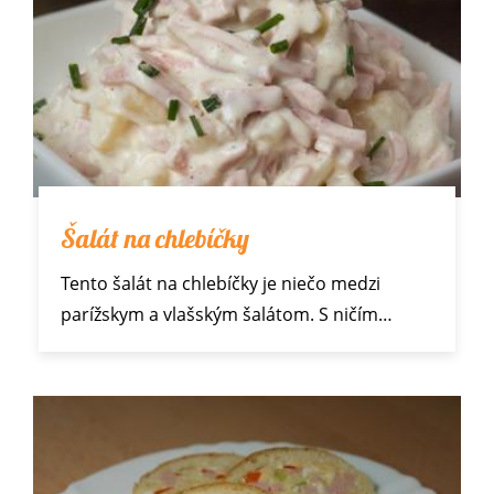
Šalát na chlebíčky
Tento šalát na chlebíčky je niečo medzi
parížskym
a vlašským šalátom. S ničím…