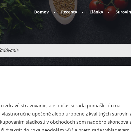
Domov
Recepty
Články
Surovi
adávanie
o zdravé stravovanie, ale občas si rada pomaškrtím na
o vlastnoručne upečené alebo urobené z kvalitných surovín 
S kupovaním sladkostí v obchodoch som nadobro skoncovala
az či dvakrát do roka neodolám :-)).) a preto rada vyhľadávam