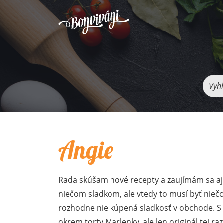
Vyhľ
Angie
Rada skúšam nové recepty a zaujímám sa aj 
niečom sladkom, ale vtedy to musí byť nieč
rozhodne nie kúpená sladkosť v obchode. 
okrem torty Marlenky, ale len originál tej r