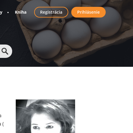
User
ny
Kniha
Registrácia
Prihlásenie
account
menu
a
 (