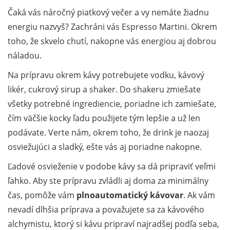
Čaká vás náročný piatkový večer a vy nemáte žiadnu
energiu nazvyš? Zachráni vás Espresso Martini. Okrem
toho, že skvelo chutí, nakopne vás energiou aj dobrou
náladou.
Na prípravu okrem kávy potrebujete vodku, kávový
likér, cukrový sirup a shaker. Do shakeru zmiešate
všetky potrebné ingrediencie, poriadne ich zamiešate,
čím väčšie kocky ľadu použijete tým lepšie a už len
podávate. Verte nám, okrem toho, že drink je naozaj
osviežujúci a sladký, ešte vás aj poriadne nakopne.
Ľadové osvieženie v podobe kávy sa dá pripraviť veľmi
ľahko. Aby ste prípravu zvládli aj doma za minimálny
čas, pomôže vám
plnoautomatický kávovar
. Ak vám
nevadí dlhšia príprava a považujete sa za kávového
alchymistu, ktorý si kávu pripraví najradšej podľa seba,