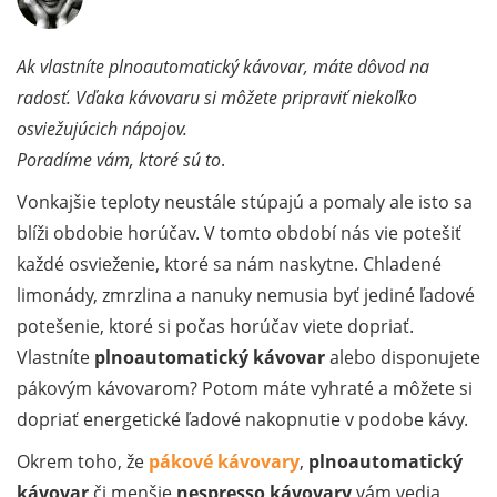
Ak vlastníte plnoautomatický kávovar, máte dôvod na
radosť. Vďaka kávovaru si môžete pripraviť niekoľko
osviežujúcich nápojov.
Poradíme vám, ktoré sú to
.
Vonkajšie teploty neustále stúpajú a pomaly ale isto sa
blíži obdobie horúčav. V tomto období nás vie potešiť
každé osvieženie, ktoré sa nám naskytne. Chladené
limonády, zmrzlina a nanuky nemusia byť jediné ľadové
potešenie, ktoré si počas horúčav viete dopriať.
Vlastníte
plnoautomatický kávovar
alebo disponujete
pákovým kávovarom? Potom máte vyhraté a môžete si
dopriať energetické ľadové nakopnutie v podobe kávy.
Okrem toho, že
pákové kávovary
,
plnoautomatický
kávovar
či menšie
nespresso kávovary
vám vedia