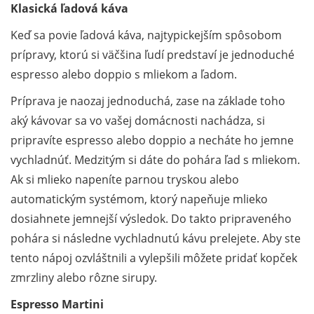
Klasická ľadová káva
Keď sa povie ľadová káva, najtypickejším spôsobom
prípravy, ktorú si väčšina ľudí predstaví je jednoduché
espresso alebo doppio s mliekom a ľadom.
Príprava je naozaj jednoduchá, zase na základe toho
aký kávovar sa vo vašej domácnosti nachádza, si
pripravíte espresso alebo doppio a necháte ho jemne
vychladnúť. Medzitým si dáte do pohára ľad s mliekom.
Ak si mlieko napeníte parnou tryskou alebo
automatickým systémom, ktorý napeňuje mlieko
dosiahnete jemnejší výsledok. Do takto pripraveného
pohára si následne vychladnutú kávu prelejete. Aby ste
tento nápoj ozvláštnili a vylepšili môžete pridať kopček
zmrzliny alebo rôzne sirupy.
Espresso Martini