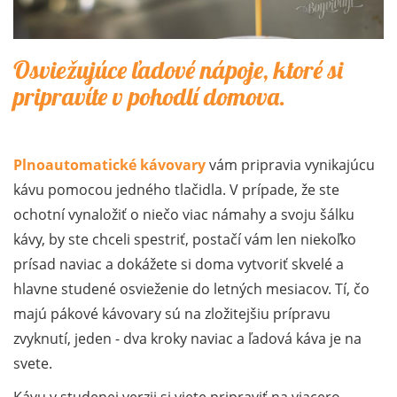
Osviežujúce ľadové nápoje, ktoré si
pripravíte v pohodlí domova.
Plnoautomatické kávovary
vám pripravia vynikajúcu
kávu pomocou jedného tlačidla. V prípade, že ste
ochotní vynaložiť o niečo viac námahy a svoju šálku
kávy, by ste chceli spestriť, postačí vám len niekoľko
prísad naviac a dokážete si doma vytvoriť skvelé a
hlavne studené osvieženie do letných mesiacov. Tí, čo
majú pákové kávovary sú na zložitejšiu prípravu
zvyknutí, jeden - dva kroky naviac a ľadová káva je na
svete.
Kávu v studenej verzii si viete pripraviť na viacero