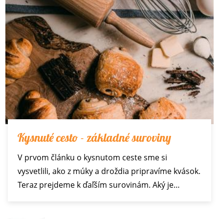
Kysnuté cesto - základné suroviny
V prvom článku o kysnutom ceste sme si
vysvetlili, ako z múky a droždia pripravíme kvások.
Teraz prejdeme k ďaľším surovinám. Aký je…