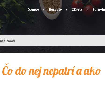
Domov
Recepty
Články
Surovi
adávanie
Čo do nej nepatrí a ako