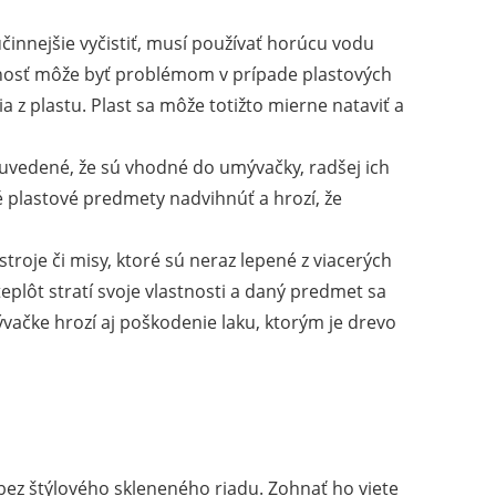
činnejšie vyčistiť, musí používať horúcu vodu
nosť môže byť problémom v prípade plastových
 z plastu. Plast sa môže totižto mierne nataviť a
e uvedené, že sú vhodné do umývačky, radšej ich
ké plastové predmety nadvihnúť a hrozí, že
troje či misy, ktoré sú neraz lepené z viacerých
plôt stratí svoje vlastnosti a daný predmet sa
ačke hrozí aj poškodenie laku, ktorým je drevo
ez štýlového skleneného riadu. Zohnať ho viete