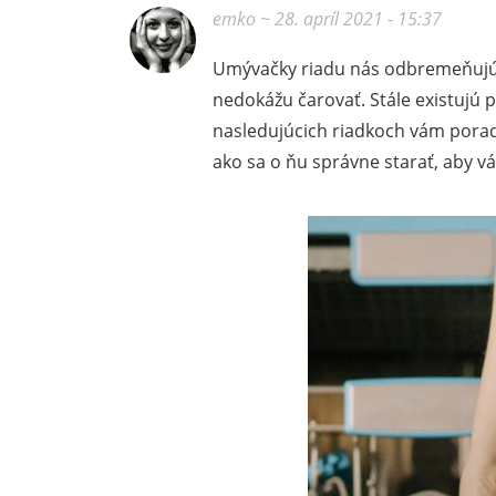
emko
~ 28. apríl 2021 - 15:37
Umývačky riadu nás odbremeňujú 
nedokážu čarovať. Stále existujú p
nasledujúcich riadkoch vám porad
ako sa o ňu správne starať, aby vá