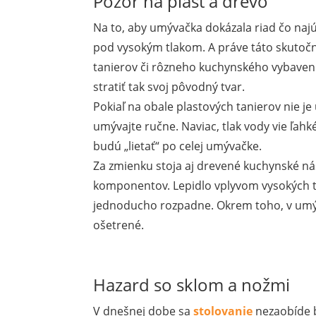
Pozor na plast a drevo
Na to, aby umývačka dokázala riad čo najú
pod vysokým tlakom. A práve táto skutoč
tanierov či rôzneho kuchynského vybavenia
stratiť tak svoj pôvodný tvar.
Pokiaľ na obale plastových tanierov nie j
umývajte ručne. Naviac, tlak vody vie ľah
budú „lietať“ po celej umývačke.
Za zmienku stoja aj drevené kuchynské nás
komponentov. Lepidlo vplyvom vysokých te
jednoducho rozpadne. Okrem toho, v umýv
ošetrené.
Hazard so sklom a nožmi
V dnešnej dobe sa
stolovanie
nezaobíde b