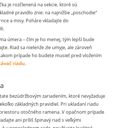
a je rozčlenená na sekcie, ktoré sú
ladné pravidlo znie: na najnižšie „poschodie“
rnce a misy. Poháre vkladajte do
i.
ama úmera – čím je ho menej, tým lepší bude
te. Riad sa nielenže zle umyje, ale zároveň
 V takom prípade ho budete musieť pred vložením
ávač riadu
.
ca
state bezúdržbovým zariadením, ktoré nevyžaduje
ekoľko základných pravidiel. Pri ukladaní riadu
do priestoru otočného ramena. V opačnom prípade
ajte ani príliš špinavý riad s veľkými