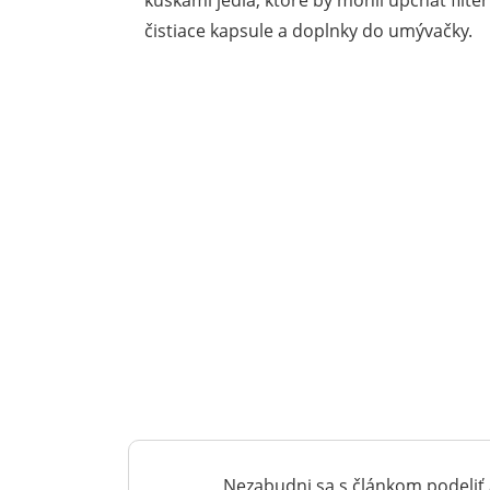
kúskami jedla, ktoré by mohli upchať filte
čistiace kapsule a doplnky do umývačky.
Nezabudni sa s článkom podeliť 