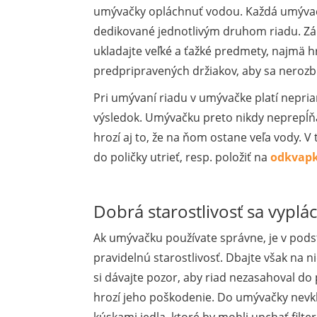
umývačky opláchnuť vodou. Každá umývačk
dedikované jednotlivým druhom riadu. Zák
ukladajte veľké a ťažké predmety, najmä h
predpripravených držiakov, aby sa nerozbil
Pri umývaní riadu v umývačke platí nepri
výsledok. Umývačku preto nikdy neprepĺňaj
hrozí aj to, že na ňom ostane veľa vody.
do poličky utrieť, resp. položiť na
odkvapk
Dobrá starostlivosť sa vyplá
Ak umývačku používate správne, je v pod
pravidelnú starostlivosť. Dbajte však na ni
si dávajte pozor, aby riad nezasahoval 
hrozí jeho poškodenie. Do umývačky nevklad