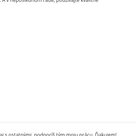
r. A v neposlednom rade, používajte kvalitné
aj s ostatnými, podporíš tým moju prácu. Ďakujem!