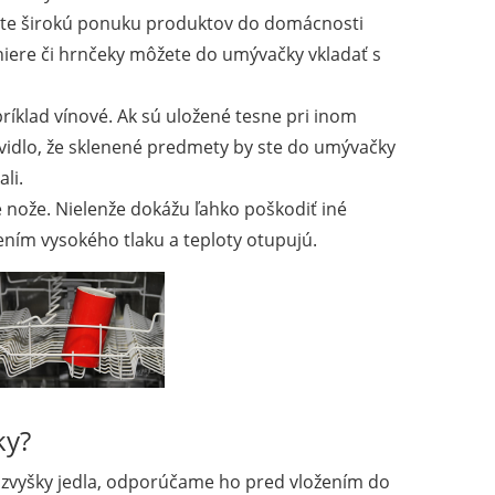
dete širokú ponuku produktov do domácnosti
aniere či hrnčeky môžete do umývačky vkladať s
ríklad vínové. Ak sú uložené tesne pri inom
avidlo, že sklenené predmety by ste do umývačky
li.
nože. Nielenže dokážu ľahko poškodiť iné
ím vysokého tlaku a teploty otupujú.
ky?
 zvyšky jedla, odporúčame ho pred vložením do