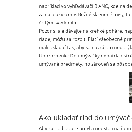
napríklad vo vyhľadávači BIANO, kde náj
za najlepšie ceny. Bežné sklenené misy, t
čistým svedomím.
Pozor si ale dávajte na krehké poháre, nap
riade, môžu sa rozbiť. Platí všeobecné pr
mali ukladať tak, aby sa navzájom nedotýka
Upozornenie: Do umývačky nepatria ostré 
umývané predmety, no zároveň sa pôsoben
Ako ukladať riad do umývač
Aby sa riad dobre umyl a neostali na ňom