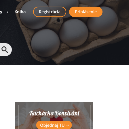
User
ny
Kniha
Registrácia
Prihlásenie
account
menu