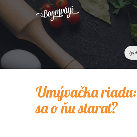
Vyhľ
Umývačka riadu: 
sa o ňu starať?