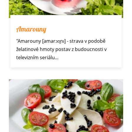
Amarouny
"Amarouny [amarɔʊ̯nɪ] - strava v podobě
želatinové hmoty postav z budoucnosti v
televizním seriálu…