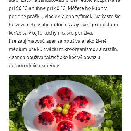
stabilizátor a zahusťovací prostriedok. Rozpúšťa sa
pri 96 °C a tuhne pri 40 °C. Môžete ho kúpiť v
podobe prášku, vločiek, alebo tyčiniek. Najčastejšie
ho zoženiete v obchodoch s ázijskými produktami,
keďže sa v tejto kuchyni často používa.
Pre zaujímavosť, agar sa používa aj ako živné
médium pre kultiváciu mikroorganizmov a rastlín.
Agar sa používa taktiež ako liečivý obväz u
domorodných kmeňov.