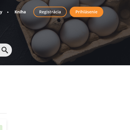
User
ny
Kniha
Registrácia
Prihlásenie
account
menu