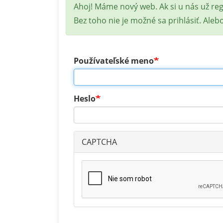
Stavová
Ahoj! Máme nový web. Ak si u nás už re
správa
Bez toho nie je možné sa prihlásiť. Aleb
Používateľské meno
Heslo
CAPTCHA