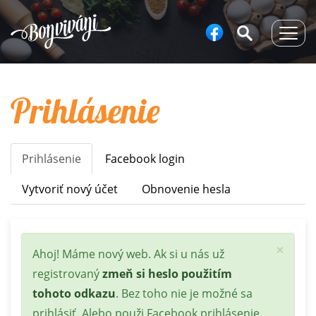
Togg
navig
Prihlásenie
Prihlásenie
(aktívna
Facebook login
Primary
karta)
tabs
Vytvoriť nový účet
Obnovenie hesla
×
Stavová
Ahoj! Máme nový web. Ak si u nás už
správa
registrovaný
zmeň si heslo použitím
tohoto odkazu
. Bez toho nie je možné sa
prihlásiť. Alebo použi Facebook prihlásenie.