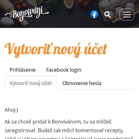
Togg
navig
Vytvoriť nový účet
Prihlásenie
Facebook login
Primary
tabs
Vytvoriť nový účet
(aktívna
Obnovenie hesla
karta)
Ahoj:)
Ak sa chceš pridať k Bonvivánom, tu sa môžeš
zaregistrovať. Budeš tak môcť komentovať recepty,