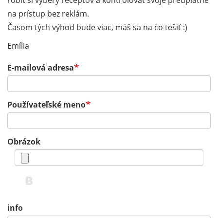
robiť si výbery receptov a kontrolovať svoje predplatné
na prístup bez reklám.
Časom tých výhod bude viac, máš sa na čo tešiť :)
Emília
E-mailová adresa
Používateľské meno
Obrázok
info