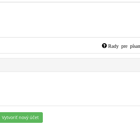
Rady pre písan
Vytvoriť nový účet