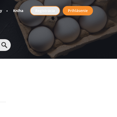
User
ny
Kniha
Registrácia
Prihlásenie
account
menu