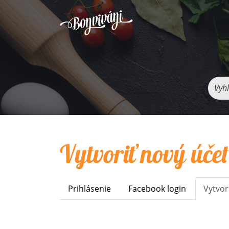
Vyhľ
Vytvoriť nový účet
Prihlásenie
Facebook login
Vytvor
Primary
tabs