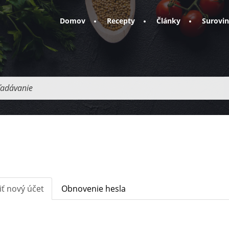
Domov
Recepty
Články
Surovi
adávanie
iť nový účet
(aktívna
Obnovenie hesla
karta)