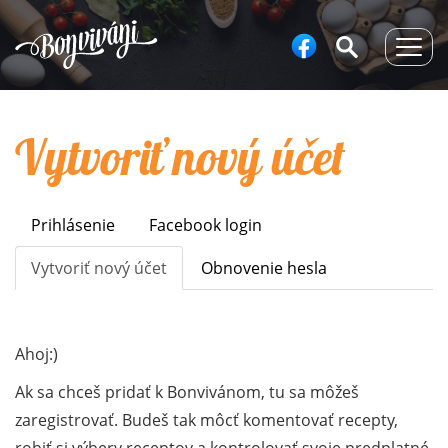
Togg
navig
Vytvoriť nový účet
Prihlásenie
Facebook login
Primary
tabs
Vytvoriť nový účet
(aktívna
Obnovenie hesla
karta)
Ahoj:)
Ak sa chceš pridať k Bonvivánom, tu sa môžeš
zaregistrovať. Budeš tak môcť komentovať recepty,