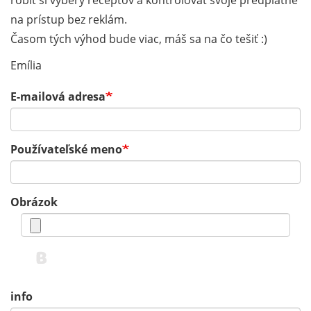
robiť si výbery receptov a kontrolovať svoje predplatné
na prístup bez reklám.
Časom tých výhod bude viac, máš sa na čo tešiť :)
Emília
E-mailová adresa
Používateľské meno
Obrázok
info