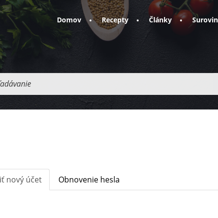
Domov
Recepty
Články
Surovi
adávanie
iť nový účet
(aktívna
Obnovenie hesla
karta)