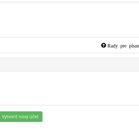
Rady pre písan
Vytvoriť nový účet