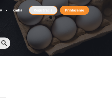
User
ny
Kniha
Registrácia
Prihlásenie
account
menu