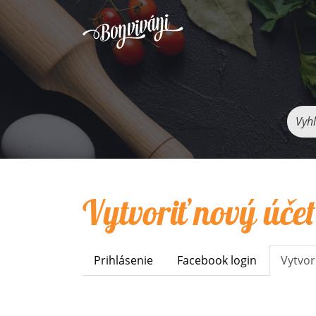
Vyhľ
Vytvoriť nový účet
Prihlásenie
Facebook login
Vytvor
Primary
tabs