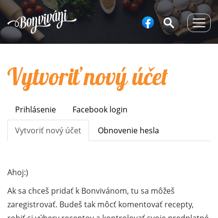
Togg
navig
Vytvoriť nový účet
Prihlásenie
Facebook login
Primary
tabs
Vytvoriť nový účet
(aktívna
Obnovenie hesla
karta)
Ahoj:)
Ak sa chceš pridať k Bonvivánom, tu sa môžeš
zaregistrovať. Budeš tak môcť komentovať recepty,