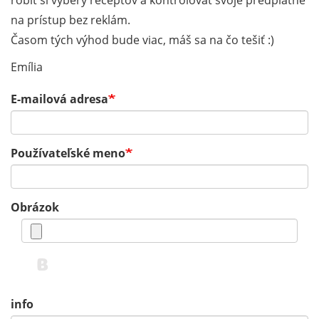
robiť si výbery receptov a kontrolovať svoje predplatné
na prístup bez reklám.
Časom tých výhod bude viac, máš sa na čo tešiť :)
Emília
E-mailová adresa
Používateľské meno
Obrázok
info