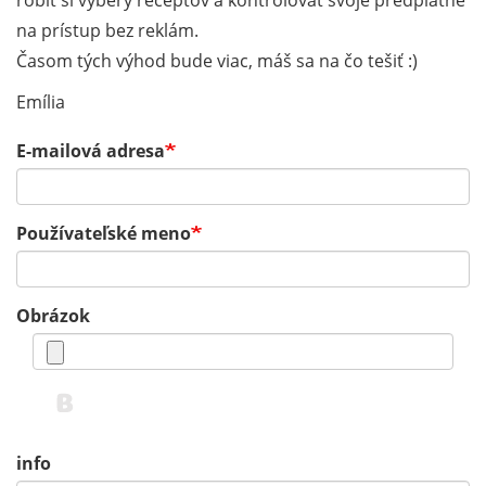
robiť si výbery receptov a kontrolovať svoje predplatné
na prístup bez reklám.
Časom tých výhod bude viac, máš sa na čo tešiť :)
Emília
E-mailová adresa
Používateľské meno
Obrázok
info