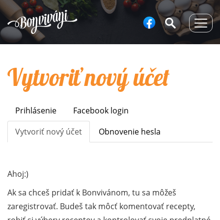
Togg
navig
Vytvoriť nový účet
Prihlásenie
Facebook login
Primary
tabs
Vytvoriť nový účet
(aktívna
Obnovenie hesla
karta)
Ahoj:)
Ak sa chceš pridať k Bonvivánom, tu sa môžeš
zaregistrovať. Budeš tak môcť komentovať recepty,