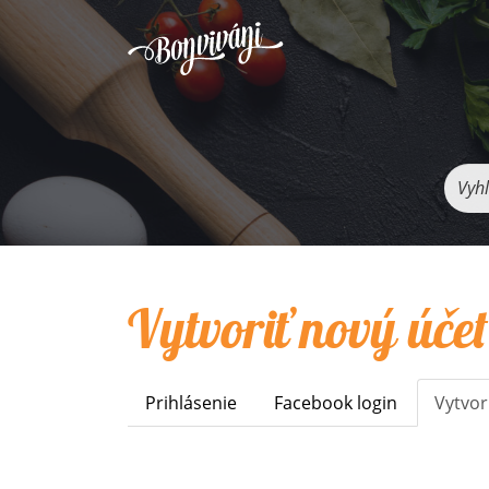
Vyhľ
Vytvoriť nový účet
Prihlásenie
Facebook login
Vytvor
Primary
tabs