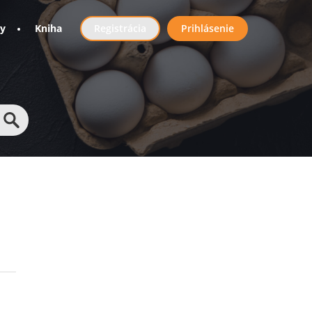
User
ny
Kniha
Registrácia
Prihlásenie
account
menu