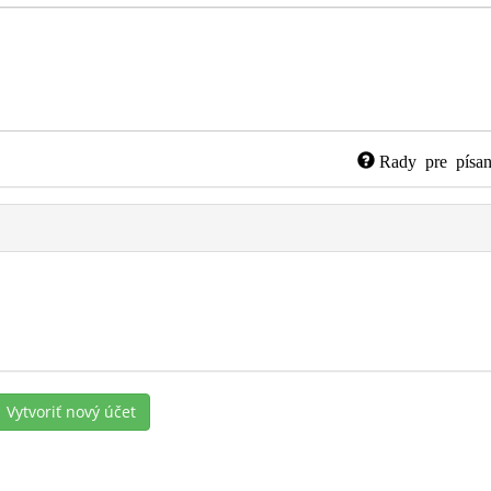
Rady pre písan
Vytvoriť nový účet