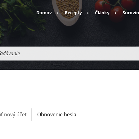
Domov
Recepty
Články
Surovi
adávanie
iť nový účet
(aktívna
Obnovenie hesla
karta)