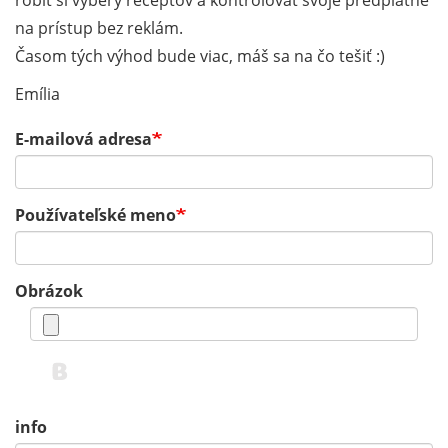
robiť si výbery receptov a kontrolovať svoje predplatné
na prístup bez reklám.
Časom tých výhod bude viac, máš sa na čo tešiť :)
Emília
E-mailová adresa
Používateľské meno
Obrázok
info