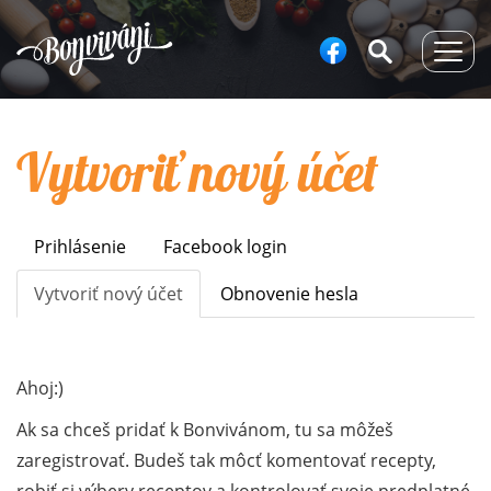
Togg
navig
Vytvoriť nový účet
Prihlásenie
Facebook login
Primary
tabs
Vytvoriť nový účet
(aktívna
Obnovenie hesla
karta)
Ahoj:)
Ak sa chceš pridať k Bonvivánom, tu sa môžeš
zaregistrovať. Budeš tak môcť komentovať recepty,