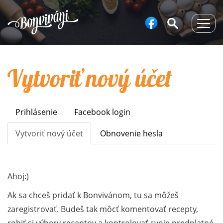
Togg
navig
Vytvoriť nový účet
Prihlásenie
Facebook login
Primary
tabs
Vytvoriť nový účet
(aktívna
Obnovenie hesla
karta)
Ahoj:)
Ak sa chceš pridať k Bonvivánom, tu sa môžeš
zaregistrovať. Budeš tak môcť komentovať recepty,