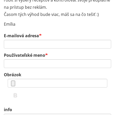
robiť si výbery receptov a kontrolovať svoje predplatné
na prístup bez reklám.
Časom tých výhod bude viac, máš sa na čo tešiť :)
Emília
E-mailová adresa
Používateľské meno
Obrázok
info