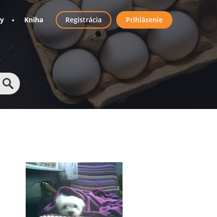
User
ny
Kniha
Registrácia
Prihlásenie
account
menu