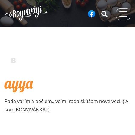
Togg
navig
ayya
Rada varím a pečiem.. veľmi rada skúšam nové veci :) A
som BONVIVÁNKA :)