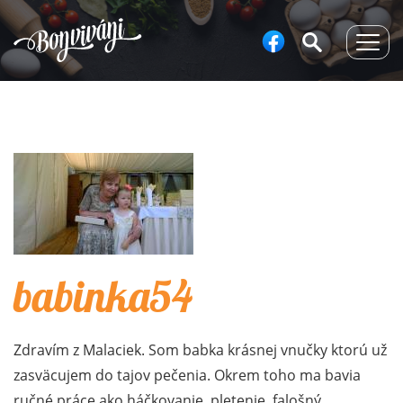
Togg
navig
babinka54
Zdravím z Malaciek. Som babka krásnej vnučky ktorú už
zasväcujem do tajov pečenia. Okrem toho ma bavia
ručné práce ako háčkovanie, pletenie, falošný