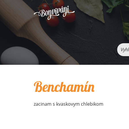
Vyhľ
Benchamín
zacinam s kvaskovym chlebikom