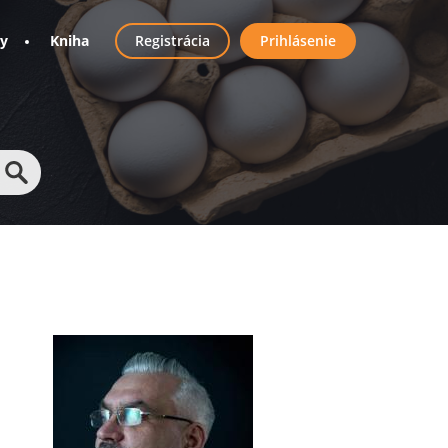
User
ny
Kniha
Registrácia
Prihlásenie
account
menu